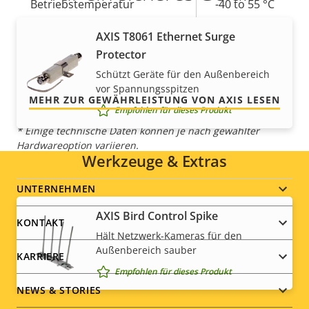
Betriebstemperatur
-40 to 55 °C
Unsere 3-jährige Gewährleistung bietet
Für den Außenbereich
AXIS T8061 Ethernet Surge
Ja
störungsfreien Betrieb und Kontrolle über Ihre
geeignet
Protector
Kosten.
Schützt Geräte für den Außenbereich
IP-Schutzklasse
IP66
vor Spannungsspitzen
MEHR ZUR GEWÄHRLEISTUNG VON AXIS LESEN
Empfohlen für dieses Produkt
* Einige technische Daten können je nach gewählter
Hardwareoption variieren.
Werkzeuge & Extras
Footer
UNTERNEHMEN
AXIS Bird Control Spike
menu
KONTAKT
Hält Netzwerk-Kameras für den
Außenbereich sauber
KARRIERE
Empfohlen für dieses Produkt
NEWS & STORIES