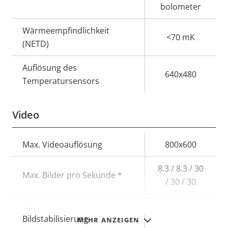
bolometer
Wärmeempfindlichkeit
<70 mK
(NETD)
Auflösung des
640x480
Temperatursensors
Video
Eigentumsbeschreibung
Max. Videoauflösung
Eigentumswert
800x600
8.3 / 8.3 / 30
Max. Bilder pro Sekunde *
/ 30 / 30
Elektronische
–
Bildstabilisierung
MEHR ANZEIGEN