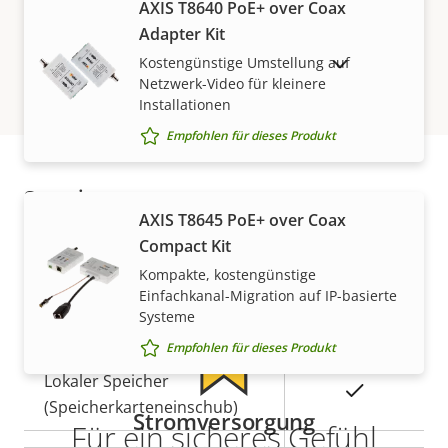
Bewegungserkennung
AXIS T8640 PoE+ over Coax
Adapter Kit
Kostengünstige Umstellung auf
AUSLAUFPRODUKTE ANZEIGEN
Netzwerk
Netzwerk-Video für kleinere
Installationen
Eigentumsbeschreibung
PoE-Klasse
Eigentumswert
-
Empfohlen für dieses Produkt
Security
Gewährleistung
AXIS T8645 PoE+ over Coax
Compact Kit
Eigentumsbeschreibung
Signiertes OS
Eigentumswert
–
Kompakte, kostengünstige
Einfachkanal-Migration auf IP-basierte
Systeme
Allgemein
Empfohlen für dieses Produkt
Eigentumsbeschreibung
Lokaler Speicher
Eigentumswert
Ja
(Speicherkarteneinschub)
Stromversorgung
Für ein sicheres Gefühl