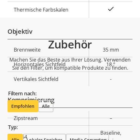
Ja
Thermische Farbskalen
Objektiv
Zubehör
Eigentumsbeschreibung
Brennweite
Eigentumswert
35 mm
Machen Sie das Beste aus Ihrer Lösung. Verwenden
Horizontales Sichtfeld
18 °
Sie den Filter, um kompatible Produkte zu finden.
Vertikales Sichtfeld
-
Filtern nach:
Komprimierung
Empfohlen
Alle
Eigentumsbeschreibung
Zipstream
Eigentumswert
–
Typ:
Baseline,
H.264
Alle
Lokaler Speicher
Media Converter