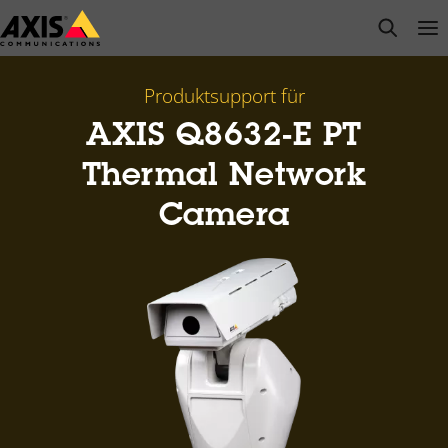
Zum
open s
Op
Clo
Hauptinhalt
springen
Produktsupport für
AXIS Q8632-E PT
Thermal Network
Camera