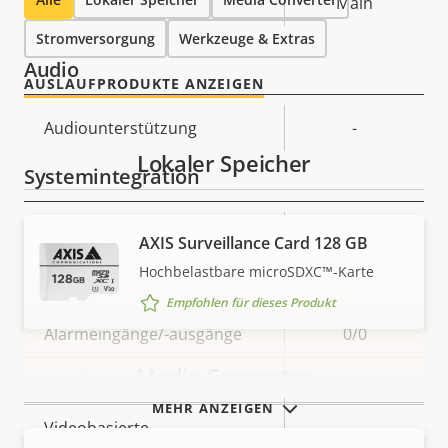
Main
Stromversorgung
Werkzeuge & Extras
Audio
AUSLAUFPRODUKTE ANZEIGEN
Eigentumsbeschreibung
Audiounterstützung
Eigentumswert
-
Lokaler Speicher
Systemintegration
Eigentumsbeschreibung
Audioerkennung
Eigentumswert
–
AXIS Surveillance Card 128 GB
Hochbelastbare microSDXC™-Karte
Ja
Active Tampering
Empfohlen für dieses Produkt
Alarmeingänge/-ausgänge
0/0
Media Converter
Serielle Anschlüsse
–
MEHR ANZEIGEN
Videobasierte
Ja