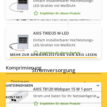
Einfach installierbarer Hochleistungs-
LED-Strahler mit Weißlicht
Eigentumsbeschreibung
Schwenkbereich
Eigentumswert
+/-180
Empfohlen für dieses Produkt
Für ein sicheres Gefühl
Neigungsbereich
90
Rundgangüberwachung
-
Unsere 3-jährige Gewährleistung bietet
AXIS T90D35 W-LED
störungsfreien Betrieb und Kontrolle über Ihre
Einfach installierbarer Hochleistungs-
Optischer Zoom
-
Kosten.
LED-Strahler mit Weißlicht
Digitaler Zoom
3
Empfohlen für dieses Produkt
MEHR ZUR GEWÄHRLEISTUNG VON AXIS LESEN
Komprimierung
Stromversorgung
Eigentumsbeschreibung
Zipstream
Eigentumswert
–
Footer
UNTERNEHMEN
AXIS T8120 Midspan 15 W 1-port
H.264
Baseline
menu
Strom und Daten für Ihr Netzwerkgerät
KONTAKT
Empfohlen für dieses Produkt
H.265
–