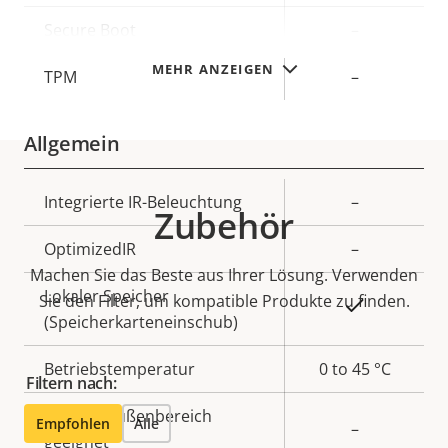
Secure Boot
–
MEHR ANZEIGEN
TPM
–
Allgemein
Eigentumsbeschreibung
Integrierte IR-Beleuchtung
Eigentumswert
–
Zubehör
OptimizedIR
–
Machen Sie das Beste aus Ihrer Lösung. Verwenden
Lokaler Speicher
Sie den Filter, um kompatible Produkte zu finden.
Ja
(Speicherkarteneinschub)
Betriebstemperatur
0 to 45 °C
Filtern nach:
Für den Außenbereich
Empfohlen
Alle
–
geeignet