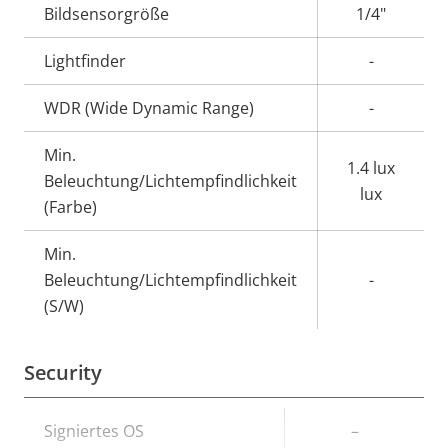
Bildsensorgröße
1/4"
Lightfinder
-
WDR (Wide Dynamic Range)
-
Min.
1.4 lux
Beleuchtung/Lichtempfindlichkeit
lux
(Farbe)
Min.
Beleuchtung/Lichtempfindlichkeit
-
(S/W)
Security
Eigentumsbeschreibung
Signiertes OS
Eigentumswert
–