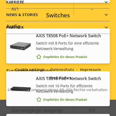
KARRIERE
AV1
–
Switches
NEWS & STORIES
Audio
PARTNER
AXIS T8508 PoE+ Network Switch
Eigentumsbeschreibung
Audiounterstützung
Eigentumswert
–
Switch mit 8 Ports für eine effiziente
Netzwerk-Verwaltung
Social
Integriertes Mikrofon
–
Empfohlen für dieses Produkt
menu
Cookie settings
Datenschutz
Impressum
Systemintegration
Rechtliches
AXIS T8516 PoE+ Network Switch
Eigentumsbeschreibung
Audioerkennung
Eigentumswert
–
Switch mit 16 Ports für effiziente
© 2026
Axis Communications AB. Alle Rechte vorbehalten.
Netzwerk-Verwaltung
Legal
Active Tampering
–
Empfohlen für dieses Produkt
menu
Alarmeingänge/-ausgänge
0/0