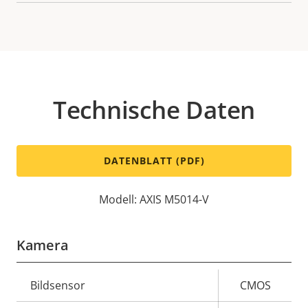
Technische Daten
DATENBLATT (PDF)
Modell: AXIS M5014-V
Kamera
Eigentumsbeschreibung
Bildsensor
Eigentumswert
CMOS