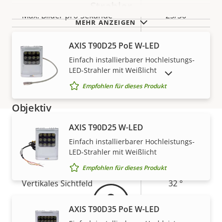
Strahler
Max. Bilder pro Sekunde
25/30
MEHR ANZEIGEN
Tag- und Nacht-Funktion
–
AXIS T90D25 PoE W-LED
Einfach installierbarer Hochleistungs-
Elektronische
–
LED-Strahler mit Weißlicht
AUSLAUFPRODUKTE ANZEIGEN
Bildstabilisierung
Empfohlen für dieses Produkt
Objektiv
AXIS T90D25 W-LED
Eigentumsbeschreibung
Brennweite
Eigentumswert
3.6 mm
Einfach installierbarer Hochleistungs-
Gewährleistung
LED-Strahler mit Weißlicht
Horizontales Sichtfeld
60 °
Empfohlen für dieses Produkt
Vertikales Sichtfeld
32 °
Schwenken/Neigen/Zoomen
AXIS T90D35 PoE W-LED