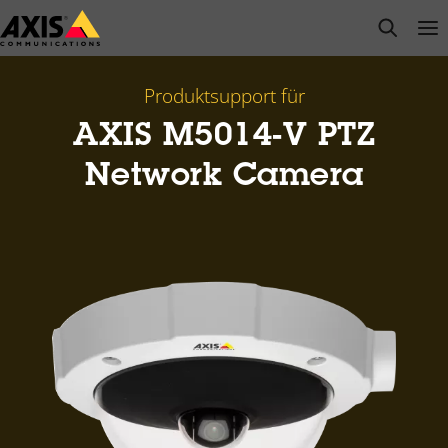
Zum
open s
Op
Clo
Hauptinhalt
springen
Produktsupport für
AXIS M5014-V PTZ
Network Camera