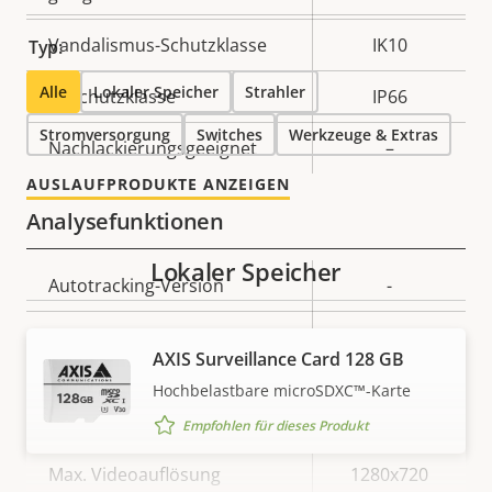
Vandalismus-Schutzklasse
IK10
Typ:
Alle
Lokaler Speicher
Strahler
IP-Schutzklasse
IP66
Stromversorgung
Switches
Werkzeuge & Extras
Nachlackierungsgeeignet
–
AUSLAUFPRODUKTE ANZEIGEN
Analysefunktionen
Lokaler Speicher
Eigentumsbeschreibung
Autotracking-Version
Eigentumswert
-
Orientierungshilfe
-
AXIS Surveillance Card 128 GB
Hochbelastbare microSDXC™-Karte
Video
Empfohlen für dieses Produkt
Eigentumsbeschreibung
Max. Videoauflösung
Eigentumswert
1280x720