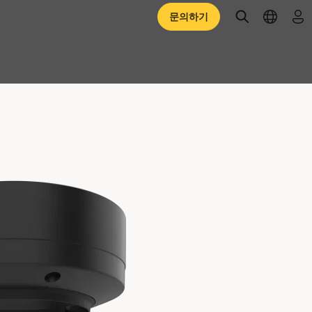
open searc
open l
로
문의하기