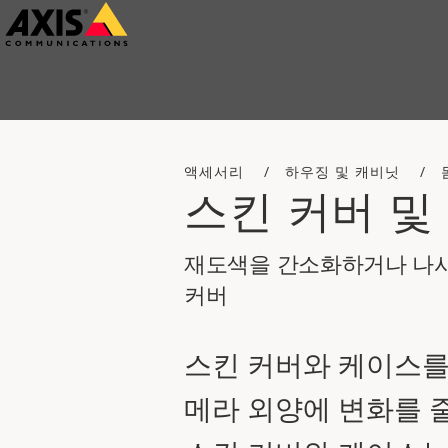
주
요
내
용
으
액세서리
하우징 및 캐비닛
로
스킨 커버 및
건
너
재도색을 간소화하거나 나
뛰
커버
기
스킨 커버와 케이스를
메라 외양에 변화를 줄