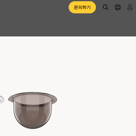
open searc
open l
로
문의하기