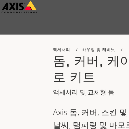
주
요
내
용
으
액세서리
하우징 및 캐비닛
로
돔, 커버, 케
건
너
로 키트
뛰
기
액세서리 및 교체형 돔
Axis 돔, 커버, 스킨
날씨, 탬퍼링 및 마모로