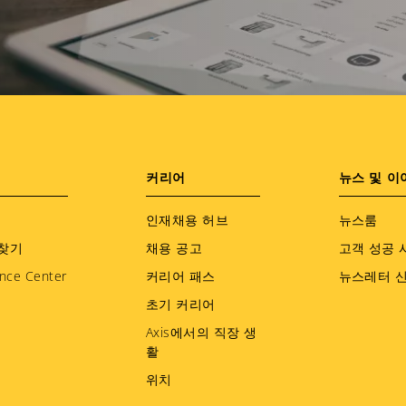
커리어
뉴스 및 이
인재채용 허브
뉴스룸
찾기
채용 공고
고객 성공 
nce Center
커리어 패스
뉴스레터 
초기 커리어
Axis에서의 직장 생
활
위치