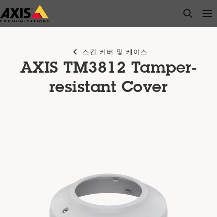
주
open s
Op
Clo
요
내
용
스킨 커버 및 케이스
으
AXIS TM3812 Tamper-
로
건
resistant Cover
너
뛰
기