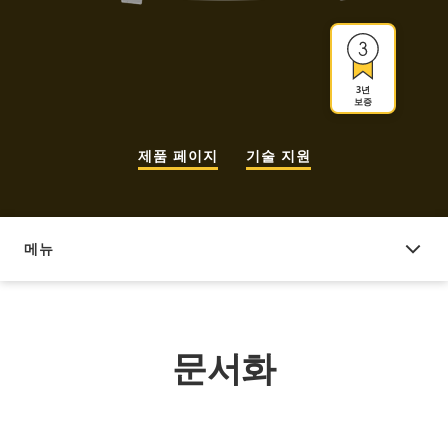
3년
보증
제품 페이지
기술 지원
메뉴
문서화
문서화