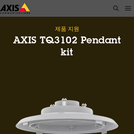
주
open s
Op
Clo
요
내
용
제품 지원
으
AXIS TQ3102 Pendant
로
건
kit
너
뛰
기