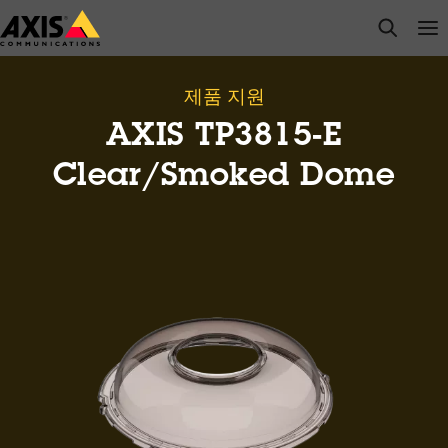
주
open s
Op
Clo
요
내
용
제품 지원
으
AXIS TP3815-E
로
건
Clear/Smoked Dome
너
뛰
기