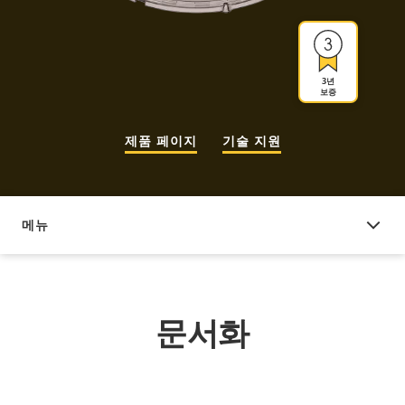
3년
보증
제품 페이지
기술 지원
메뉴
문서화
문서화