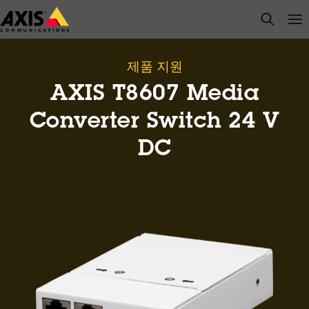
주
open s
Op
Clo
요
내
용
제품 지원
으
AXIS T8607 Media
로
건
Converter Switch 24 V
너
DC
뛰
기