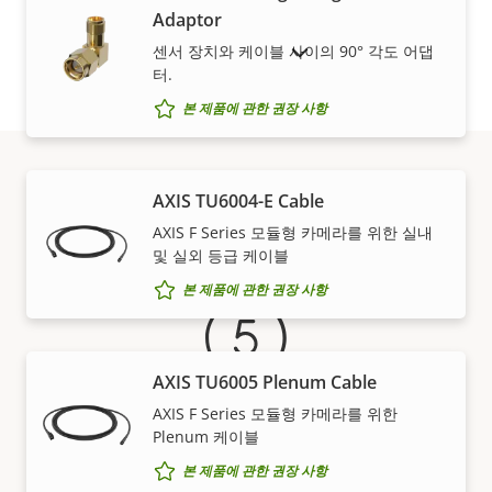
속
전원(최대)
4.00 W
Adaptor
속
성
센서 장치와 케이블 사이의 90° 각도 어댑
성
단종 제품 표시
전원(평균)
1.00 W
설
터.
값
명
본 제품에 관한 권장 사항
AXIS TU6004-E Cable
보증
AXIS F Series 모듈형 카메라를 위한 실내
및 실외 등급 케이블
본 제품에 관한 권장 사항
AXIS TU6005 Plenum Cable
AXIS F Series 모듈형 카메라를 위한
Plenum 케이블
안심할 수 있는 5년 보증
본 제품에 관한 권장 사항