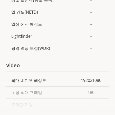
열 감도(NETD)
-
열상 센서 해상도
-
Lightfinder
-
광역 역광 보정(WDR)
-
Video
속
최대 비디오 해상도
1920x1080
속
성
성
초당 최대 프레임
180
설
값
명
주야간 기능
–