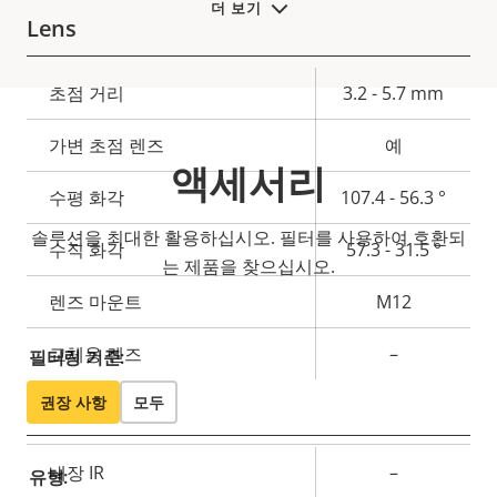
더 보기
Lens
속
초점 거리
3.2 - 5.7 mm
속
성
성
가변 초점 렌즈
예
설
값
액세서리
명
수평 화각
107.4 - 56.3 °
솔루션을 최대한 활용하십시오. 필터를 사용하여 호환되
수직 화각
57.3 - 31.5 °
는 제품을 찾으십시오.
렌즈 마운트
M12
교체용 렌즈
–
필터링 기준:
권장 사항
모두
General
속
내장 IR
–
유형:
속