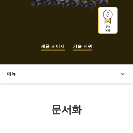
5년
보증
제품 페이지
기술 지원
메뉴
문서화
문서화