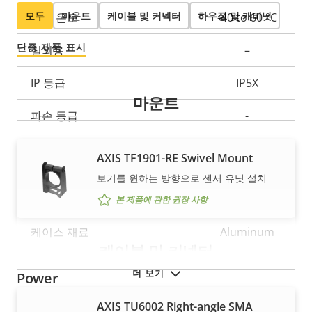
성
성
모두
마운트
케이블 및 커넥터
하우징 및 캐비닛
작동 온도
-40 to 60 °C
설
값
명
단종 제품 표시
실외용
–
IP 등급
IP5X
마운트
파손 등급
-
Back: SMA
케이블 인입
AXIS TF1901-RE Swivel Mount
connector
보기를 원하는 방향으로 센서 유닛 설치
재도색 가능
–
본 제품에 관한 권장 사항
케이스 재료
Aluminum
케이블 및 커넥터
더 보기
Power
AXIS TU6002 Right-angle SMA