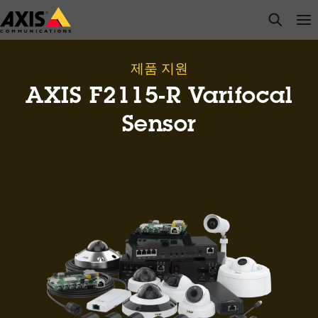
주
open s
Op
Clo
요
내
용
제품 지원
으
AXIS F2115-R Varifocal
로
건
Sensor
너
뛰
기