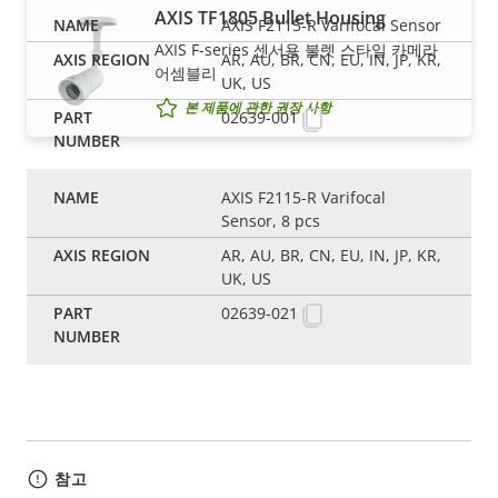
AXIS TF1805 Bullet Housing
AXIS F2115-R Varifocal Sensor
AXIS F-series 센서용 불렛 스타일 카메라
AR, AU, BR, CN, EU, IN, JP, KR,
어셈블리
UK, US
본 제품에 관한 권장 사항
02639-001
AXIS F2115-R Varifocal
Sensor, 8 pcs
AR, AU, BR, CN, EU, IN, JP, KR,
UK, US
02639-021
참고