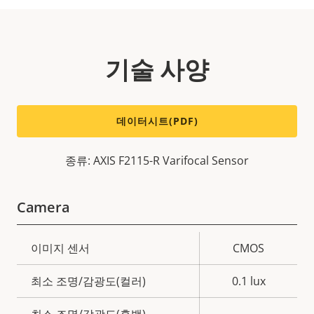
기술 사양
데이터시트(PDF)
종류: AXIS F2115-R Varifocal Sensor
Camera
속
이미지 센서
CMOS
속
성
성
최소 조명/감광도(컬러)
0.1 lux
설
값
명
최소 조명/감광도(흑백)
-