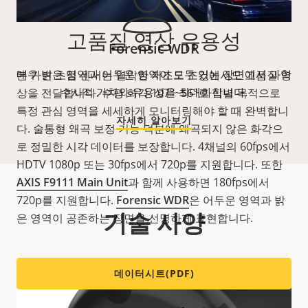
고품질 영상 유용성
Forensic WDR
매우 밝은 영역과 어두운 영역이 모두 있는 장면에서 과학
본 가변 초점 센서는 열악한 저조도 조건에서도 고품질 영
수사적 가치와 유용성을 최대화합니다.
상을 전달합니다. 수평 화각 107°~56°로 식별 목적으로
특정 관심 영역을 세세하게 모니터링해야 할 때 완벽합니
자세히 알아보기
다. 술통형 왜곡 보정 기능 덕분에 왜곡되지 않은 화각으
로 정밀한 시각 데이터를 보장합니다. 4채널의 60fps에서
HDTV 1080p 또는 30fps에서 720p를 지원합니다. 또한
AXIS F9111 Main Unit
과 함께 사용하면 180fps에서
720p를 지원합니다.
Forensic WDR
은 어두운 영역과 밝
기술 사양
은 영역이 공존하는 장면을 선명하게 표현합니다.
데이터시트(PDF)