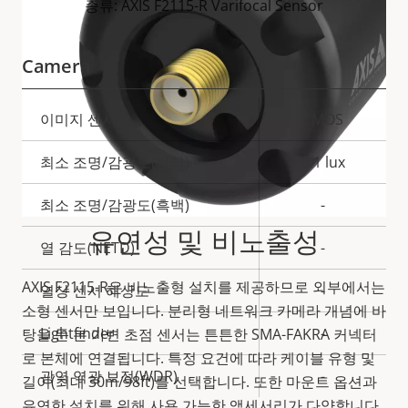
종류: AXIS F2115-R Varifocal Sensor
Camera
속
이미지 센서
CMOS
속
성
성
최소 조명/감광도(컬러)
0.1 lux
설
값
명
최소 조명/감광도(흑백)
-
유연성 및 비노출성
열 감도(NETD)
-
AXIS F2115-R은 비노출형 설치를 제공하므로 외부에서는
열상 센서 해상도
-
소형 센서만 보입니다. 분리형 네트워크 카메라 개념에 바
Lightfinder
-
탕을 둔 본 가변 초점 센서는 튼튼한 SMA-FAKRA 커넥터
로 본체에 연결됩니다. 특정 요건에 따라 케이블 유형 및
광역 역광 보정(WDR)
-
길이(최대 30m/98ft)를 선택합니다. 또한 마운트 옵션과
유연한 설치를 위해 사용 가능한 액세서리가 다양합니다.