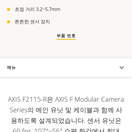
초점 거리 3.2~5.7mm
튼튼한 센서 장치
부품 번호
메뉴
오버뷰
AXIS F2115-R은 AXIS F Modular Camera
Series의 메인 유닛 및 케이블과 함께 사
용하도록 설계되었습니다. 센서 유닛은
60 fps, 107
°
~56
° 수평 화각
에서 최대