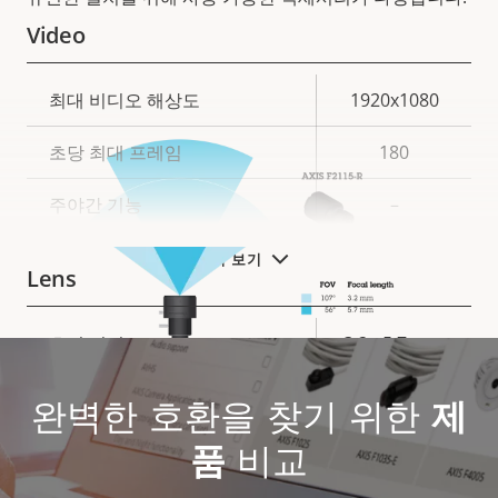
Video
속
최대 비디오 해상도
1920x1080
속
성
성
초당 최대 프레임
180
설
값
명
주야간 기능
–
더 보기
Lens
속
초점 거리
3.2 - 5.7 mm
속
성
성
가변 초점 렌즈
예
설
완벽한 호환을 찾기 위한
값
제
명
AXIS F2115-R Varifocal Sensor용 수평 화각
수평 화각
107.4 - 56.3 °
품
비교