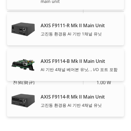
케이블 인입
main unit
connector
재도색 가능
–
AXIS F9111-R Mk II Main Unit
케이스 재료
Aluminum
고진동 환경용 AI 기반 1채널 유닛
Power
AXIS F9114-B Mk II Main Unit
속
전원(최대)
4.00 W
AI 기반 4채널 베어본 유닛, , I/O 포트 포함
속
성
성
전원(평균)
1.00 W
설
값
명
AXIS F9114-R Mk II Main Unit
고진동 환경용 AI 기반 4채널 유닛