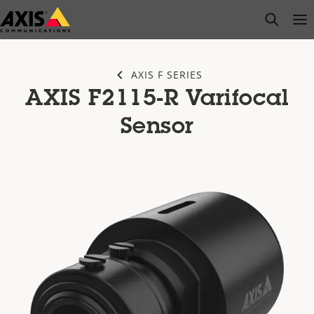
주
open s
Op
Clo
요
내
용
AXIS F SERIES
으
AXIS F2115-R Varifocal
로
건
Sensor
너
뛰
기