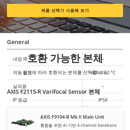
수직 화각
57.3 - 31.5 °
제품 선택기 사용해 보기
렌즈 마운트
M12
교체용 렌즈
–
General
호환 가능한 본체
속
내장 IR
–
속
성
성
필요에 따라 호환되는 본체를 선택합니다.
작동 온도
-40 to 60 °C
설
값
명
실외용
–
AXIS F2115-R Varifocal Sensor 본체
IP 등급
IP5X
파손 등급
-
AXIS F9104-B Mk II Main Unit
통합을 위한 AI 기반 4-channel barebone
Back: SMA