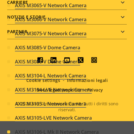
CARRIERE
AXIS M3065-V Network Camera
NOTIZIE E STORIE
AXIS M3066-V Network Camera
PARTNER
AXIS M3075-V Network Camera
AXIS M3085-V Dome Camera
Social
AXIS M3086-V Dome Camera
menu
AXIS M3104-L Network Camera
Cookie settings
Informazioni legali
AXIS M3104-LVE Network Camera
Note legali (Imprint)
Privacy
AXIS M3105-L Network Camera
© 2026
Axis Communications AB. Tutti i diritti sono
riservati.
Legal
AXIS M3105-LVE Network Camera
menu
AXIS M3106-L Mk II Network Camera