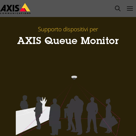
Salta
open s
Op
Clo
al
contenuto
principale
Supporto dispositivi per
AXIS Queue Monitor