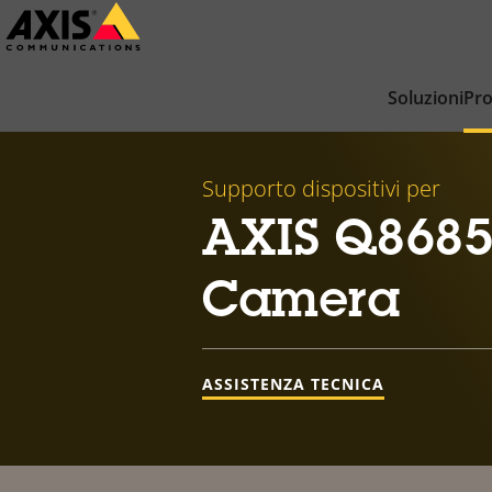
Salta
al
contenuto
Soluzioni
Pro
principale
Supporto dispositivi per
AXIS Q8685
Camera
ASSISTENZA TECNICA