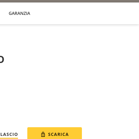
GARANZIA
o
SCARICA
ILASCIO