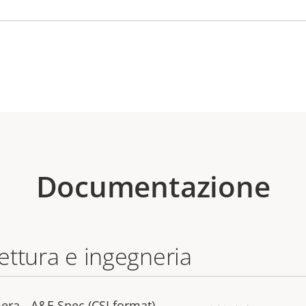
Documentazione
tettura e ingegneria
ra - A&E Spec (CSI format)