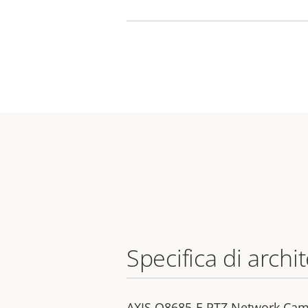
Specifica di archi
AXIS Q8685-E PTZ Network Came