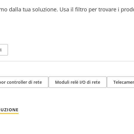
mo dalla tua soluzione. Usa il filtro per trovare i prod
i
or controller di rete
Moduli relè I/O di rete
Telecamer
DUZIONE