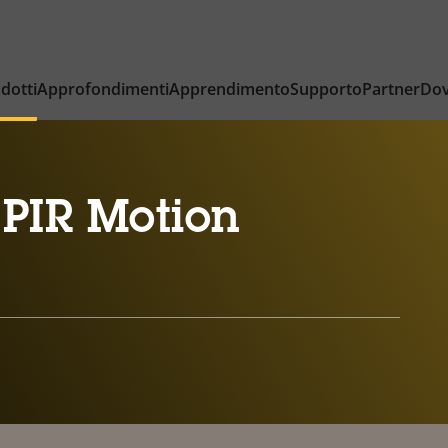
dotti
Approfondimenti
Apprendimento
Supporto
Partner
Dov
PIR Motion