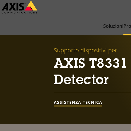
Salta
al
contenuto
Soluzioni
Pro
principale
Supporto dispositivi per
AXIS T8331 
Detector
ASSISTENZA TECNICA