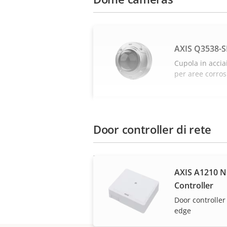
AXIS Q3538-
Cupola in accia
per aree corros
Door controller di rete
AXIS A1210 
Controller
Door controlle
edge