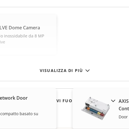
SLVE Dome Camera
io inossidabile da 8 MP
ive
VISUALIZZA DI PIÙ
Network Door
MOSTRA DISPOSITIVI FUORI PRODUZIONE
AXIS
Cont
r compatto basato su
Door 