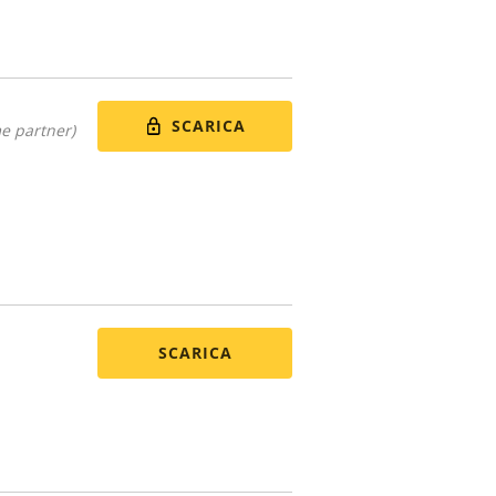
SCARICA
me partner)
SCARICA