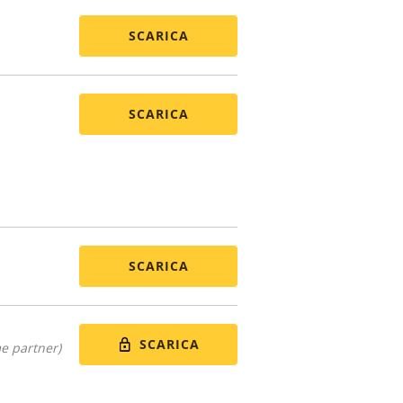
SCARICA
SCARICA
SCARICA
SCARICA
me partner)