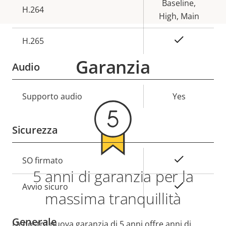
proprietà
proprietà
Baseline,
H.264
High, Main
Sì
H.265
Garanzia
Audio
Descrizione
Supporto audio
Valore
Yes
della
della
proprietà
proprietà
Sicurezza
Descrizione
Valore
Sì
SO firmato
5 anni di garanzia per la
della
della
proprietà
proprietà
Sì
Avvio sicuro
massima tranquillità
Generale
La nostra nuova garanzia di 5 anni offre anni di