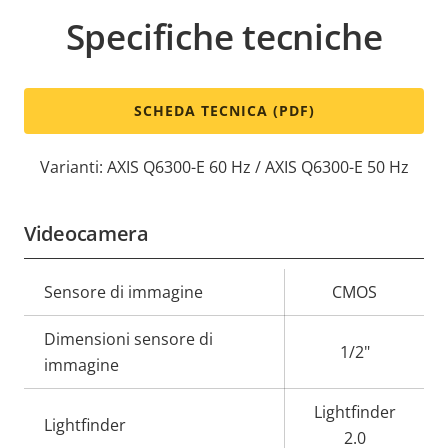
Specifiche tecniche
SCHEDA TECNICA (PDF)
Varianti: AXIS Q6300-E 60 Hz / AXIS Q6300-E 50 Hz
Videocamera
Descrizione
Sensore di immagine
Valore
CMOS
della
della
Dimensioni sensore di
proprietà
proprietà
1/2"
immagine
Lightfinder
Lightfinder
2.0