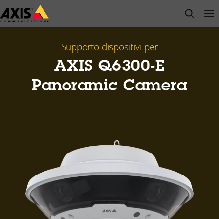
Salta
open s
Op
Clo
al
contenuto
principale
Supporto dispositivi per
AXIS Q6300-E
Panoramic Camera