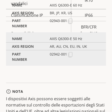
IK10
vandalici
AXIS Q6300-E 60 Hz
BR, JP, KR, US
Classificazione IP
IP66
02943-001
BFR/CFR
Sostenibilità
free, PVC
AXIS Q6300-E 50 Hz
free
AR, AU, CN, EU, IN, UK
02942-001
* Alcune specifiche tecniche possono variare a seconda
dell'opzione hardware scelta.
NOTA
I dispositivi Axis possono essere soggetti alle
normative sul controllo delle esportazioni degli Stati
Uniti e dell'UE, oltre ad altre legislazioni nazionali sul