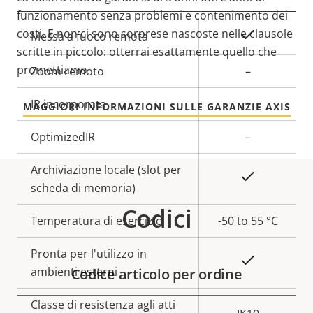
funzionamento senza problemi e contenimento dei
costi. E non ci sono sorprese nascoste nelle clausole
Descrizione
Valore
Sì
Messa a fuoco remota
scritte in piccolo: otterrai esattamente quello che
della
della
promettiamo.
proprietà
Zoom remoto
proprietà
–
IR incorporata
–
MAGGIORI INFORMAZIONI SULLE GARANZIE AXIS
OptimizedIR
–
Archiviazione locale (slot per
Sì
scheda di memoria)
Codici
Temperatura di esercizio
-50 to 55 °C
Pronta per l'utilizzo in
Sì
ambienti esterni
Codice articolo per ordine
Classe di resistenza agli atti