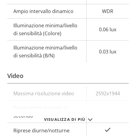
Ampio intervallo dinamico
WDR
Illuminazione minima/livello
0.06 lux
di sensibilità (Colore)
Illuminazione minima/livello
0.03 lux
di sensibilità (B/N)
Video
Descrizione
Massima risoluzione video
Valore
2592x1944
della
della
Fotogrammi massimi al
proprietà
proprietà
30
secondo
VISUALIZZA DI PIÙ
Sì
Riprese diurne/notturne