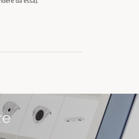
ndere da essa).
re