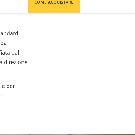
COME ACQUISTARE
tandard
 da
iata dal
a direzione
le per
n