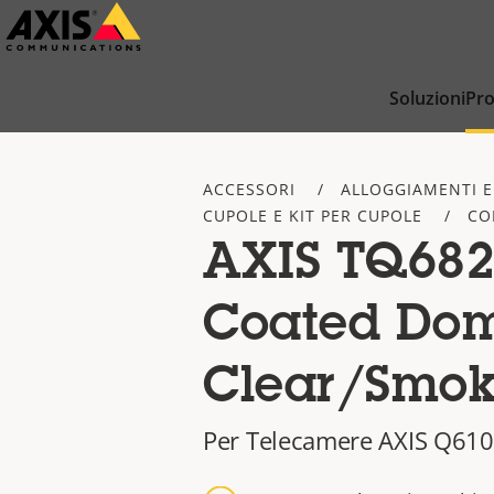
Salta
al
contenuto
Soluzioni
Pro
principale
ACCESSORI
ALLOGGIAMENTI E
CUPOLE E KIT PER CUPOLE
CO
AXIS TQ682
Coated Do
Clear/Smo
Per Telecamere AXIS Q610