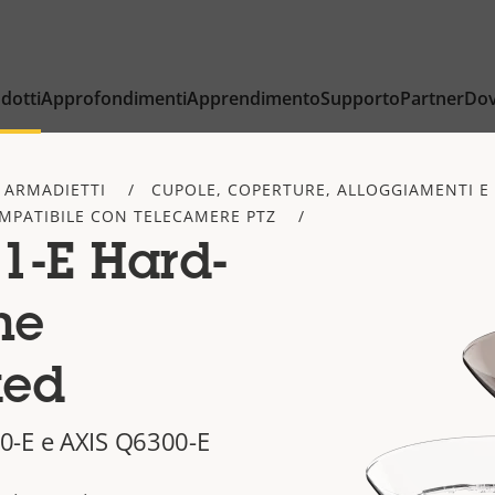
dotti
Approfondimenti
Apprendimento
Supporto
Partner
Dov
 ARMADIETTI
CUPOLE, COPERTURE, ALLOGGIAMENTI E 
MPATIBILE CON TELECAMERE PTZ
1-E Hard-
me
ked
0-E e AXIS Q6300-E