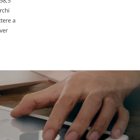
 58,5°
rchi
tere a
ver
e