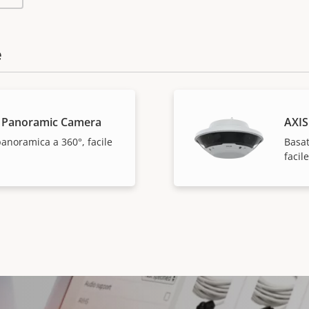
e
 Panoramic Camera
AXIS
 panoramica a 360°, facile
Basat
facil