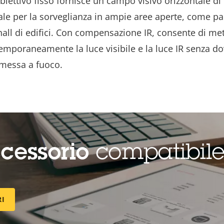
biettivo fisso fornisce un campo visivo orizzontale di
ale per la sorveglianza in ampie aree aperte, come pa
hall di edifici. Con compensazione IR, consente di met
emporaneamente la luce visibile e la luce IR senza do
 messa a fuoco.
cessorio
compatibil
RI