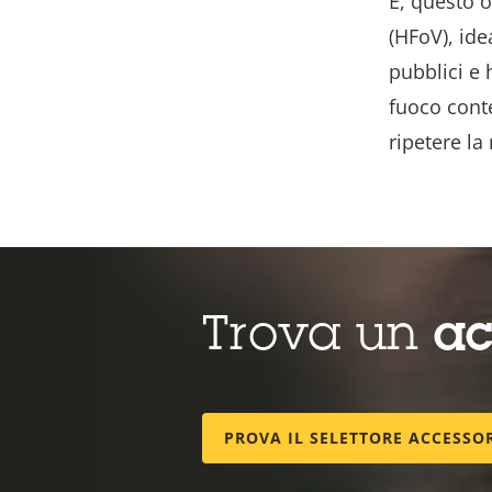
E, questo o
(HFoV), ide
pubblici e 
fuoco cont
ripetere la
Trova un
ac
PROVA IL SELETTORE ACCESSO