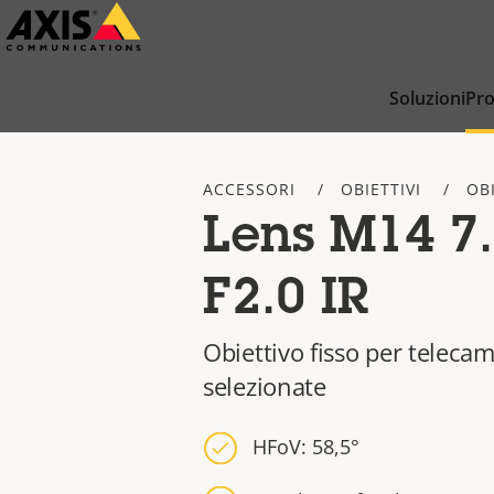
Salta
al
contenuto
Soluzioni
Pro
principale
ACCESSORI
OBIETTIVI
OB
Lens M14 7
F2.0 IR
Obiettivo fisso per teleca
selezionate
HFoV: 58,5°