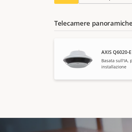
Telecamere panoramich
AXIS Q6020-E
Basata sull'IA,
installazione