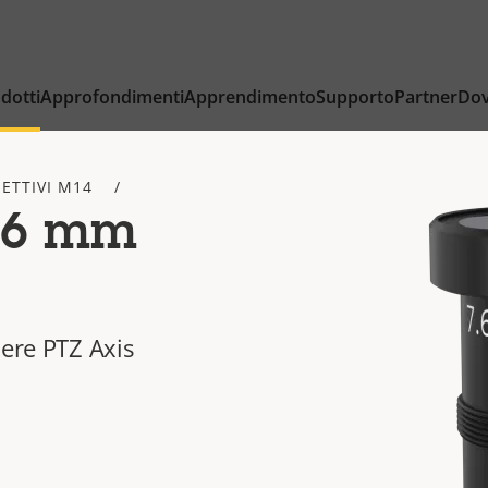
dotti
Approfondimenti
Apprendimento
Supporto
Partner
Dov
IETTIVI M14
.6 mm
mere PTZ Axis