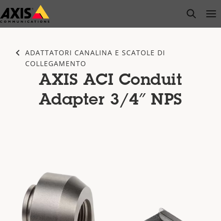
Salta
open s
Op
Clo
al
contenuto
principale
ADATTATORI CANALINA E SCATOLE DI
COLLEGAMENTO
AXIS ACI Conduit
Adapter 3/4″ NPS