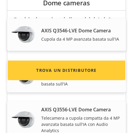
Dome cameras
Desideri vendere i dispositivi Axis?
AXIS Q3546-LVE Dome Camera
Sei interessato a diventare un rivenditore?
Cupola da 4 MP avanzata basata sull'IA
Trova le informazioni di contatto per i
distributori di dispositivi e sistemi Axis.
AXIS Q3548-LVE Dome Camera
TROVA UN DISTRIBUTORE
Cupola per interni da 8 MP avanzata
basata sull'IA
AXIS Q3556-LVE Dome Camera
Telecamera a cupola compatta da 4 MP
avanzata basata sull'IA con Audio
Analytics