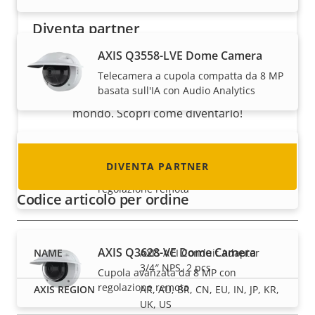
Diventa partner
AXIS Q3558-LVE Dome Camera
Sei un rivenditore, un distributore, un
Telecamera a cupola compatta da 8 MP
installatore o un integratore di sistemi?
basata sull'IA con Audio Analytics
Abbiamo partner in quasi tutti i paesi del
mondo. Scopri come diventarlo!
AXIS Q3626-VE Dome Camera
DIVENTA PARTNER
Cupola avanzata da 4 MP con
regolazione remota
Codice articolo per ordine
AXIS Q3628-VE Dome Camera
AXIS ACI Conduit Adapter
3/4″ NPS, 2 pcs
Cupola avanzata da 8 MP con
regolazione remota
AR, AU, BR, CN, EU, IN, JP, KR,
UK, US