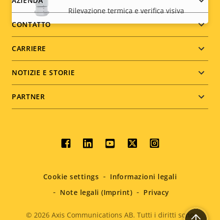
Footer
AZIENDA
Rilevazione termica e verifica visiva
menu
CONTATTO
CARRIERE
NOTIZIE E STORIE
PARTNER
Social
menu
Cookie settings
Informazioni legali
Note legali (Imprint)
Privacy
© 2026
Axis Communications AB. Tutti i diritti sono