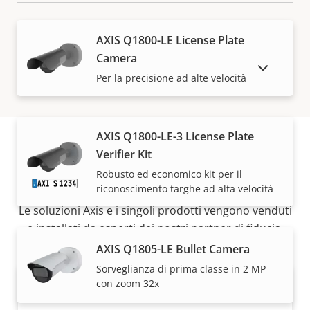
AXIS Q1800-LE License Plate
Camera
MOSTRA DISPOSITIVI FUORI PRODUZIONE
Per la precisione ad alte velocità
AXIS Q1800-LE-3 License Plate
Verifier Kit
Come acquistare
Robusto ed economico kit per il
riconoscimento targhe ad alta velocità
Le soluzioni Axis e i singoli prodotti vengono venduti
e installati da esperti dei nostri partner di fiducia.
AXIS Q1805-LE Bullet Camera
Sorveglianza di prima classe in 2 MP
con zoom 32x