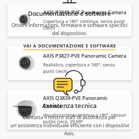
AXIS P3818-PVE Panoramic Camera
Documentazione e software
Copertura a 180° continua, senza punti
Ottieni informazioni, firmware e software specifici
ciechi
del dispositivo.
VAI A DOCUMENTAZIONE E SOFTWARE
AXIS P3827-PVE Panoramic Camera
Realistico, copertura a 180°, senza
punti ciechi
AXIS Q3839-PVE Panoramic
Assistenza tecnica
Camera
Visualizzazione continua a 180°, nessun
Contatta il nostro staff di assistenza per
punto cieco, 29 MP
un'assistenza individuale efficiente con i dispositivi
Axis.