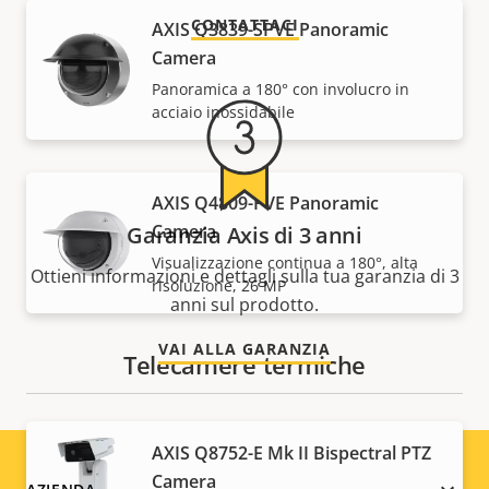
CONTATTACI
AXIS Q3839-SPVE Panoramic
Camera
Panoramica a 180° con involucro in
acciaio inossidabile
AXIS Q4809-PVE Panoramic
Camera
Garanzia Axis di 3 anni
Visualizzazione continua a 180°, alta
Ottieni informazioni e dettagli sulla tua garanzia di 3
risoluzione, 26 MP
anni sul prodotto.
VAI ALLA GARANZIA
Telecamere termiche
AXIS Q8752-E Mk II Bispectral PTZ
Camera