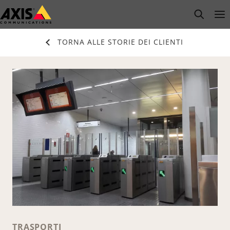
Salta
open s
Op
Clo
al
contenuto
TORNA ALLE STORIE DEI CLIENTI
principale
TRASPORTI