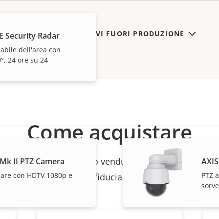
MOSTRA DISPOSITIVI FUORI PRODUZIONE
E Security Radar
dabile dell'area con
°, 24 ore su 24
Come acquistare
 singoli prodotti vengono venduti e installati da esperti
 Mk II PTZ Camera
AXIS
are con HDTV 1080p e
PTZ a
fiducia.
sorve