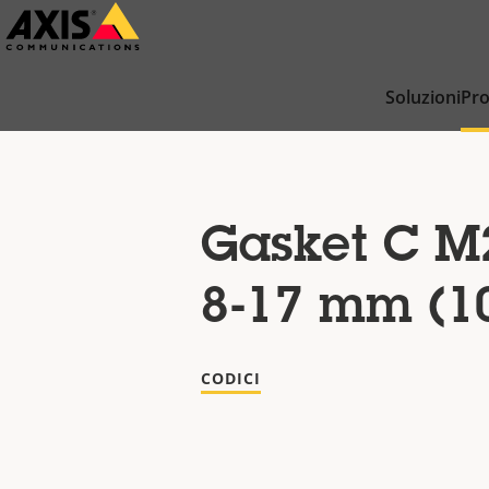
Salta
al
contenuto
Soluzioni
Pro
principale
Gasket C M
8-17 mm (10
CODICI