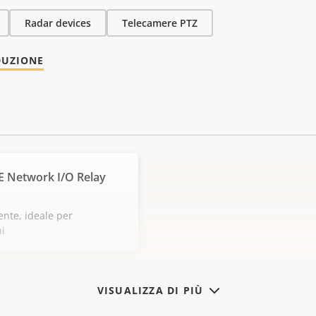
Radar devices
Telecamere PTZ
DUZIONE
E Network I/O Relay
ente, ideale per
ni
VISUALIZZA DI PIÙ