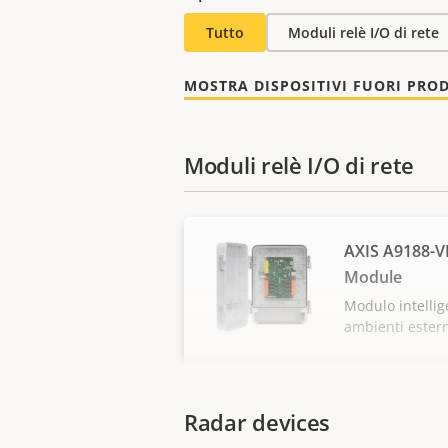
Tutto
Moduli relè I/O di rete
MOSTRA DISPOSITIVI FUORI PRO
Moduli relè I/O di rete
AXIS A9188-V
Module
Modulo intellig
ambienti ester
Radar devices