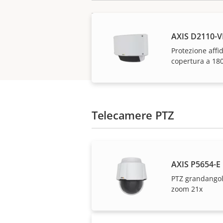
AXIS D2110-V
Protezione affi
copertura a 180
Telecamere PTZ
Le soluzioni Axis e i
AXIS P5654-E
PTZ grandangol
zoom 21x