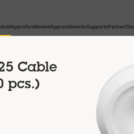
dotti
Approfondimenti
Apprendimento
Supporto
Partner
Dov
25 Cable
 pcs.)