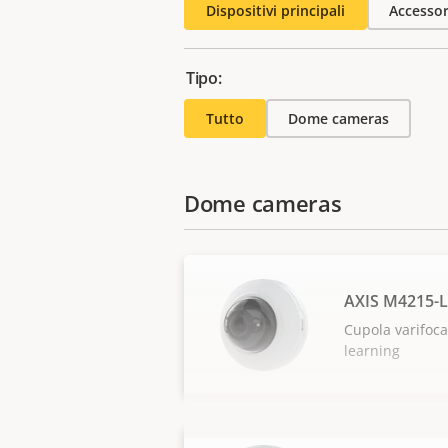
Dispositivi principali
Accessor
Tipo:
Tutto
Dome cameras
Dome cameras
AXIS M4215-
Cupola varifoca
learning