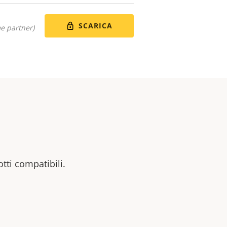
SCARICA
me partner)
otti compatibili.