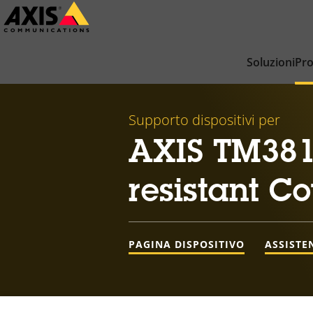
Salta
al
contenuto
Soluzioni
Pro
principale
Supporto dispositivi per
AXIS TM381
resistant C
PAGINA DISPOSITIVO
ASSISTE