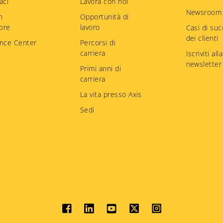
aci
Lavora con noi
Newsroom
n
Opportunità di
tore
lavoro
Casi di su
dei clienti
nce Center
Percorsi di
carriera
Iscriviti alla
newsletter
Primi anni di
carriera
La vita presso Axis
Sedi
Social