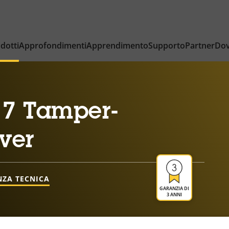
dotti
Approfondimenti
Apprendimento
Supporto
Partner
Dov
7 Tamper-
over
NZA TECNICA
GARANZIA DI
3 ANNI