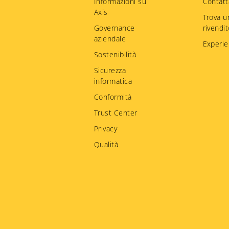
menu
Informazioni su
Contatt
Axis
Trova u
Governance
rivendi
aziendale
Experie
Sostenibilità
Sicurezza
informatica
Conformità
Trust Center
Privacy
Qualità