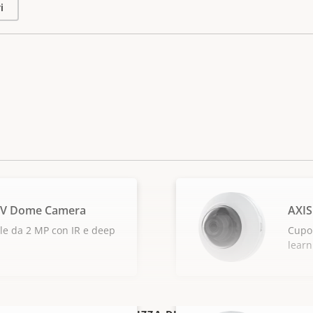
i
LV Dome Camera
AXI
le da 2 MP con IR e deep
Cupol
learn