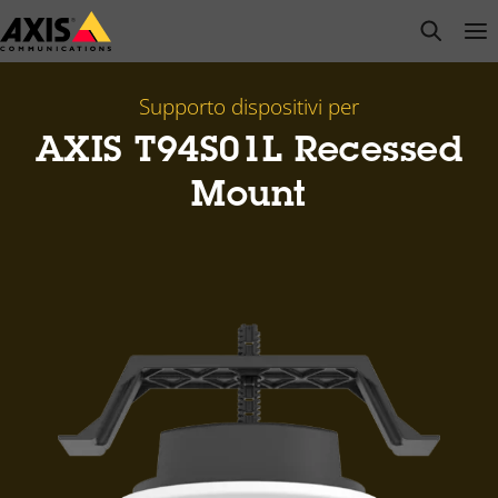
Salta
open s
Op
Clo
al
contenuto
principale
Supporto dispositivi per
AXIS T94S01L Recessed
Mount