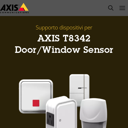
Salta
open s
Op
Clo
al
contenuto
principale
Supporto dispositivi per
AXIS T8342
Door/Window Sensor