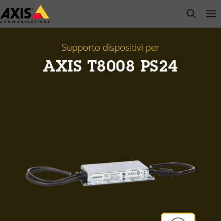
Salta
open s
Op
Clo
al
contenuto
principale
Supporto dispositivi per
AXIS T8008 PS24