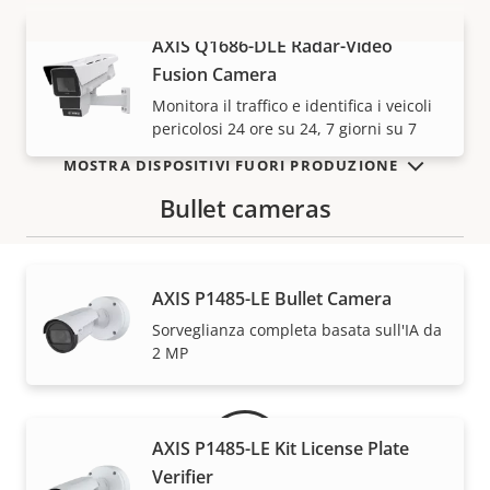
AXIS Q1686-DLE Radar-Video
VISUALIZZA DI PIÙ
Fusion Camera
Monitora il traffico e identifica i veicoli
pericolosi 24 ore su 24, 7 giorni su 7
MOSTRA DISPOSITIVI FUORI PRODUZIONE
Bullet cameras
AXIS P1485-LE Bullet Camera
Garanzia
Sorveglianza completa basata sull'IA da
2 MP
AXIS P1485-LE Kit License Plate
Verifier