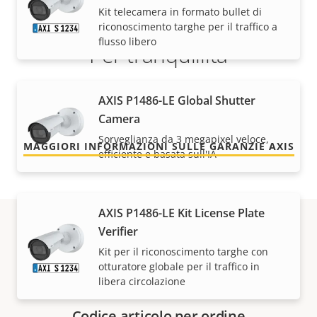
Kit telecamera in formato bullet di
riconoscimento targhe per il traffico a
flusso libero
Per tranquillità
La nostra garanzia di 3 anni offre funzionamento
AXIS P1486-LE Global Shutter
senza problemi e contenimento dei costi.
Camera
Sorveglianza da 3 megapixel veloce,
MAGGIORI INFORMAZIONI SULLE GARANZIE AXIS
efficiente e basata sull'IA
AXIS P1486-LE Kit License Plate
Verifier
Codici
Kit per il riconoscimento targhe con
otturatore globale per il traffico in
libera circolazione
Codice articolo per ordine