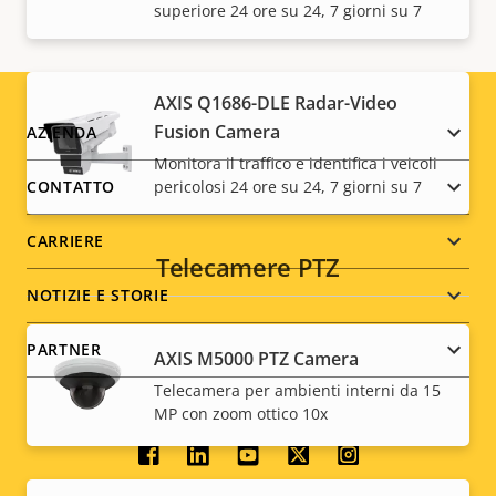
superiore 24 ore su 24, 7 giorni su 7
AXIS Q1686-DLE Radar-Video
Footer
Fusion Camera
AZIENDA
Monitora il traffico e identifica i veicoli
menu
pericolosi 24 ore su 24, 7 giorni su 7
CONTATTO
CARRIERE
Telecamere PTZ
NOTIZIE E STORIE
PARTNER
AXIS M5000 PTZ Camera
Telecamera per ambienti interni da 15
MP con zoom ottico 10x
Social