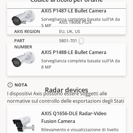
AXIS P1487-LE Bullet Camera
Sorveglianza completa basata sull'IA da
AXIS T8008 PS24
5 MP
EU, UK, US
5801-701
AXIS P1488-LE Bullet Camera
Sorveglianza completa basata sull'IA da
8 MP
NOTA
Radar devices
I dispositivi Axis possono essere soggetti alle
normative sul controllo delle esportazioni degli Stati
Uniti e dell'UE, oltre ad altre legislazioni nazionali sul
AXIS Q1656-DLE Radar-Video
controllo delle esportazioni. Trova
le informazioni
Fusion Camera
sulla conformità all'esportazione per il tuo prodotto
Rilevamento e visualizzazione di livello
qui
.