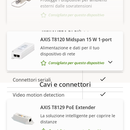
esterni dalle sovratensioni
Descrizione
Supporto audio
Valore
-
della
della
Consigliato per questo dispositivo
Integrazione di sistemi
proprietà
proprietà
VISUALIZZA DI PIÙ
Descrizione
Rilevamento di suoni
Valore
–
AXIS T8120 Midspan 15 W 1-port
della
della
Alimentazione e dati per il tuo
Antimanomissione attiva
–
proprietà
proprietà
dispositivo di rete
MOSTRA DISPOSITIVI FUORI PRODUZIONE
Consigliato per questo dispositivo
Ingressi/uscite allarmi
-
Sì
Connettori seriali
Cavi e connettori
Sì
Video motion detection
Garanzia
AXIS T8129 PoE Extender
Rete
La soluzione intelligente per coprire le
distanze