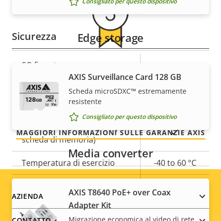
Consigliato per questo dispositivo
Descrizione
Classe PoE
Valore
3
della
della
proprietà
proprietà
Sicurezza
Edge storage
Per tranquillità
Descrizione
SO firmato
Valore
–
AXIS Surveillance Card 128 GB
della
della
proprietà
proprietà
Scheda microSDXC™ estremamente
La nostra garanzia di 3 anni offre funzionamento
Generale
resistente
senza problemi e contenimento dei costi.
Consigliato per questo dispositivo
Descrizione
Archiviazione locale (slot per
Valore
Sì
MAGGIORI INFORMAZIONI SULLE GARANZIE AXIS
della
scheda di memoria)
della
Media converter
proprietà
proprietà
Temperatura di esercizio
-40 to 60 °C
Pronta per l'utilizzo in
Sì
AXIS T8640 PoE+ over Coax
Footer
AZIENDA
ambienti esterni
Adapter Kit
Migrazione economica al video di rete
CONTATTO