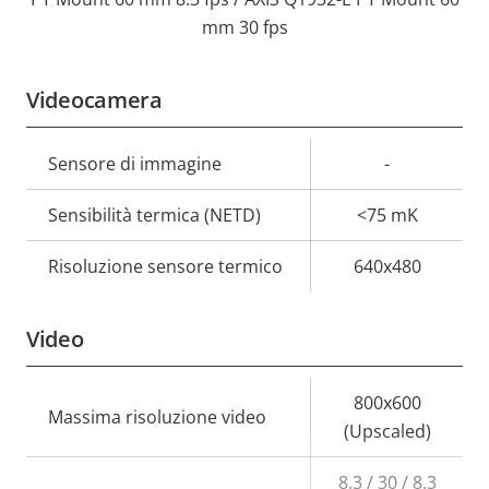
mm 30 fps
Videocamera
Descrizione
Sensore di immagine
Valore
-
della
della
Sensibilità termica (NETD)
<75 mK
proprietà
proprietà
Risoluzione sensore termico
640x480
Video
Descrizione
Valore
800x600
Massima risoluzione video
della
della
(Upscaled)
proprietà
proprietà
8.3 / 30 / 8.3