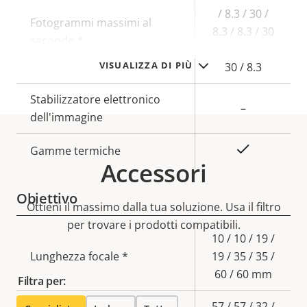
/ 8.3 / 30 /
Fotogrammi massimi al
8.3 / 8.3 / 30
secondo *
/ 8.3 / 8.3 /
VISUALIZZA DI PIÙ
30 / 8.3
Stabilizzatore elettronico
–
dell'immagine
Sì
Gamme termiche
Accessori
Obiettivo
Ottieni il massimo dalla tua soluzione. Usa il filtro
per trovare i prodotti compatibili.
Descrizione
Valore
10 / 10 / 19 /
della
Lunghezza focale *
della
19 / 35 / 35 /
proprietà
proprietà
60 / 60 mm
Filtra per:
57 / 57 / 32 /