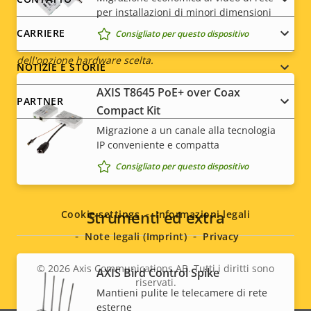
menu
Classificazione IP
IP66
per installazioni di minori dimensioni
CARRIERE
Consigliato per questo dispositivo
* Alcune specifiche tecniche possono variare a seconda
dell'opzione hardware scelta.
NOTIZIE E STORIE
AXIS T8645 PoE+ over Coax
PARTNER
Compact Kit
Migrazione a un canale alla tecnologia
IP conveniente e compatta
Consigliato per questo dispositivo
Social
menu
Strumenti ed extra
Cookie settings
Informazioni legali
Note legali (Imprint)
Privacy
© 2026
Axis Communications AB. Tutti i diritti sono
AXIS Bird Control Spike
riservati.
Legal
Mantieni pulite le telecamere di rete
esterne