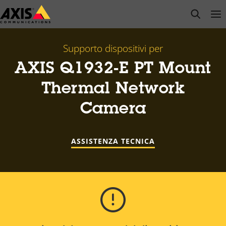
Salta
open s
Op
Clo
al
contenuto
principale
Supporto dispositivi per
AXIS Q1932-E PT Mount
Thermal Network
Camera
ASSISTENZA TECNICA