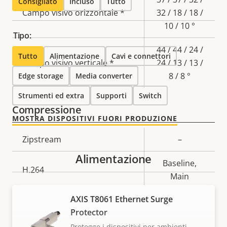
Consigliato
Incluso
Tutto
Campo visivo orizzontale *
32 / 18 / 18 /
10 / 10 °
Tipo:
44 / 44 / 24 /
Tutto
Alimentazione
Cavi e connettori
Campo visivo verticale *
24 / 13 / 13 /
8 / 8 °
Edge storage
Media converter
Strumenti ed extra
Supporti
Switch
Compressione
MOSTRA DISPOSITIVI FUORI PRODUZIONE
Descrizione
Zipstream
Valore
–
della
della
Alimentazione
Baseline,
proprietà
proprietà
H.264
Main
AXIS T8061 Ethernet Surge
Audio
Protector
Protegge i dispositivi per ambienti