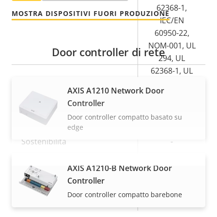
62368-1,
MOSTRA DISPOSITIVI FUORI PRODUZIONE
IEC/EN
60950-22,
NOM-001, UL
Door controller di rete
294, UL
62368-1, UL
60950-22
AXIS A1210 Network Door
Controller
Simboli sull'etichetta del
-
Door controller compatto basato su
prodotto
edge
Sostenibilità
-
Temperatura di esercizio
-40 to 65 °C
AXIS A1210-B Network Door
VISUALIZZA DI PIÙ
Controller
Pronta per l'utilizzo in
Sì
Door controller compatto barebone
ambienti esterni