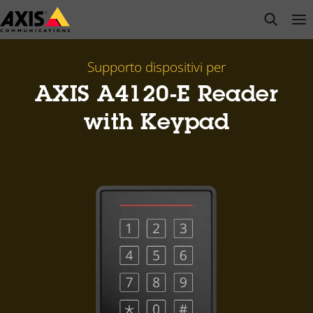
Salta
open s
Op
Clo
al
contenuto
principale
Supporto dispositivi per
AXIS A4120-E Reader
with Keypad