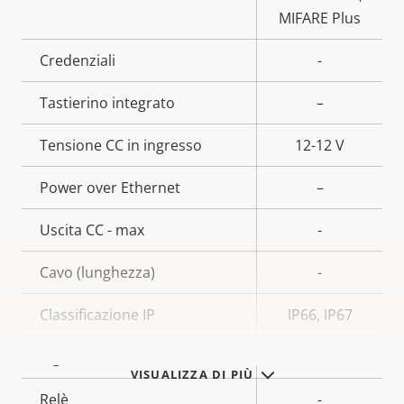
MIFARE Plus
Credenziali
-
Tastierino integrato
–
Tensione CC in ingresso
12-12 V
Power over Ethernet
–
Uscita CC - max
-
Cavo (lunghezza)
-
Classificazione IP
IP66, IP67
Ingressi/uscite allarmi
-
VISUALIZZA DI PIÙ
Relè
-