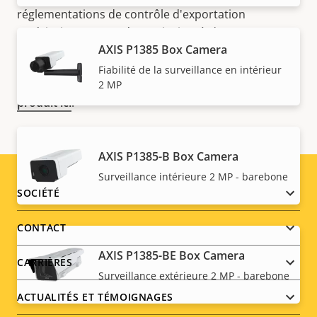
réglementations de contrôle d'exportation
américains et européens, ainsi qu'à d'autres
législations en termes de contrôle d'exportation
AXIS P1385 Box Camera
nationales. Recherchez des
informations sur la
Fiabilité de la surveillance en intérieur
conformation concernant l''exportation pour votre
2 MP
produit ici
.
AXIS P1385-B Box Camera
Surveillance intérieure 2 MP - barebone
Footer
SOCIÉTÉ
menu
CONTACT
AXIS P1385-BE Box Camera
CARRIÈRES
Surveillance extérieure 2 MP - barebone
ACTUALITÉS ET TÉMOIGNAGES