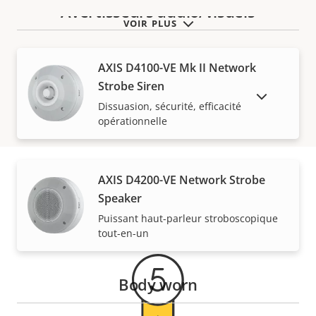
Avertisseurs audio/visuels
VOIR PLUS
AXIS D4100-VE Mk II Network
Strobe Siren
AFFICHER LES PRODUITS ABANDONNÉS
Dissuasion, sécurité, efficacité
opérationnelle
AXIS D4200-VE Network Strobe
Speaker
Garantie
Puissant haut-parleur stroboscopique
tout-en-un
Body worn