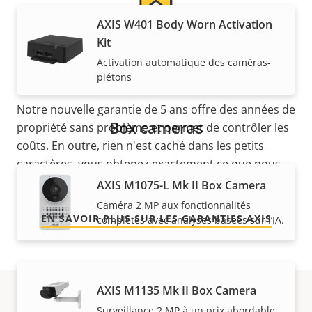
AXIS W401 Body Worn Activation
5 ans de garantie pour plus
Kit
Activation automatique des caméras-
de tranquillité d'esprit
piétons
Notre nouvelle garantie de 5 ans offre des années de
Box cameras
propriété sans problème et permet de contrôler les
coûts. En outre, rien n'est caché dans les petits
caractères, vous obtenez exactement ce que nous
promettons.
AXIS M1075-L Mk II Box Camera
Caméra 2 MP aux fonctionnalités
EN SAVOIR PLUS SUR LES GARANTIES AXIS
complètes avec analyses basées sur l’IA.
AXIS M1135 Mk II Box Camera
Surveillance 2 MP à un prix abordable