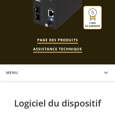
5 ANS
DE GARANTIE
PAGE DES PRODUITS
ASSISTANCE TECHNIQUE
MENU
LOGICIEL DU DISPOSITIF
Logiciel du dispositif