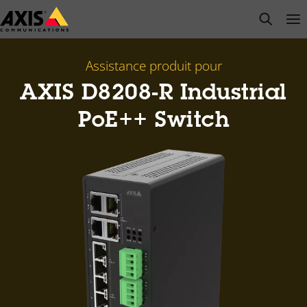
Passer
open s
Op
Clo
au
contenu
principal
Assistance produit pour
AXIS D8208-R Industrial
PoE++ Switch