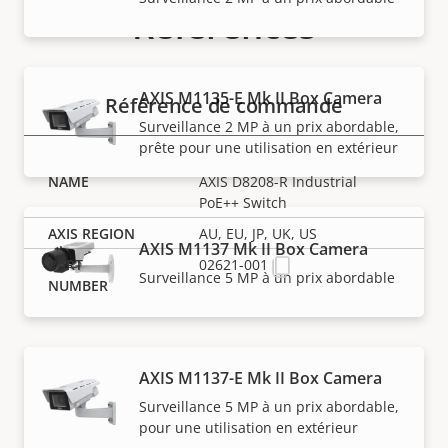
Références
AXIS M1135-E Mk II Box Camera
Référence de commande
Surveillance 2 MP à un prix abordable,
prête pour une utilisation en extérieur
AXIS D8208-R Industrial
PoE++ Switch
AU, EU, JP, UK, US
AXIS M1137 Mk II Box Camera
02621-001
Surveillance 5 MP à un prix abordable
AXIS M1137-E Mk II Box Camera
Surveillance 5 MP à un prix abordable,
REMARQUE
pour une utilisation en extérieur
Les produits Axis peuvent être soumis à de