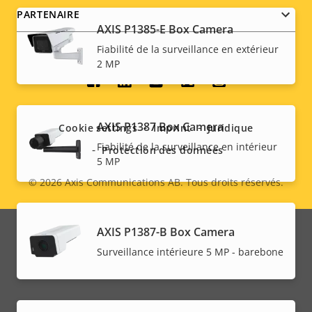
PARTENAIRE
AXIS P1385-E Box Camera
Fiabilité de la surveillance en extérieur
2 MP
Social
menu
AXIS P1387 Box Camera
Cookie settings
Imprint
Juridique
Fiabilité de la surveillance en intérieur
Protection des données
5 MP
© 2026
Axis Communications AB. Tous droits réservés.
Legal
menu
AXIS P1387-B Box Camera
Surveillance intérieure 5 MP - barebone