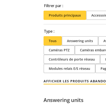
Filtrer par :
Produits principaux
Accessoi
Type :
Tous
Answering units
A
Caméras PTZ
Caméras embar
Contrôleurs de porte réseau
Modules relais E/S réseau
Pa
AFFICHER LES PRODUITS ABAND
Answering units