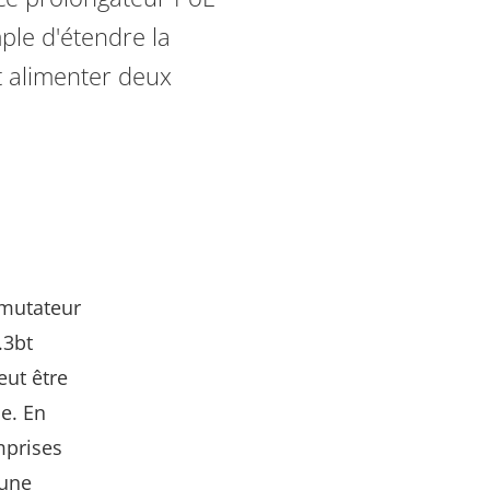
ple d'étendre la
t alimenter deux
mmutateur
.3bt
eut être
e. En
mprises
 une