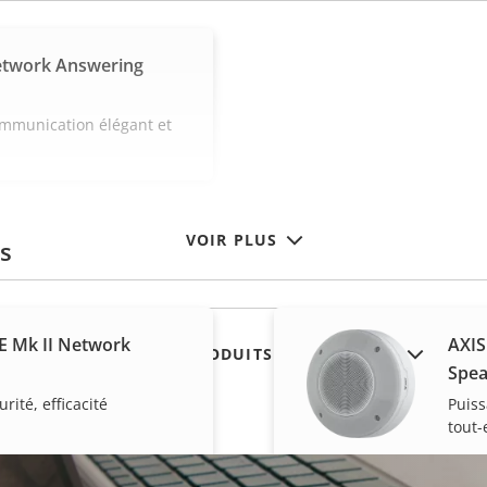
etwork Answering
mmunication élégant et
VOIR PLUS
ls
E Mk II Network
AXIS
AFFICHER LES PRODUITS ABANDONNÉS
Spea
rité, efficacité
Puiss
tout-