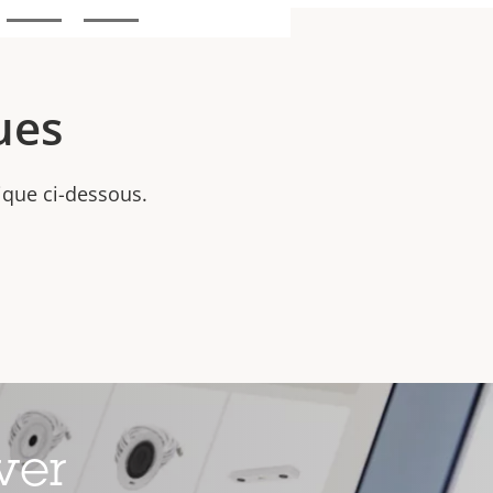
ues
nique ci-dessous.
ver