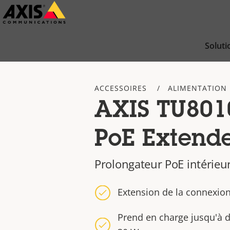
Passer
au
contenu
Soluti
principal
ACCESSOIRES
ALIMENTATION 
AXIS TU8010
PoE Extend
Prolongateur PoE intérieur
Extension de la connexio
Prend en charge jusqu'à 