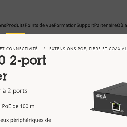
ons
Produits
Points de vue
Formation
Support
Partenaire
Où a
ET CONNECTIVITÉ
EXTENSIONS POE, FIBRE ET COAXIA
 2-port
er
 à 2 ports
n PoE de 100 m
deux périphériques de