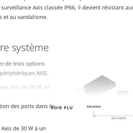
surveillance Axis classée IP66, il devient résistant au
s et au vandalisme.
tre système
z de trois options
 périphériques AXIS.
es Axis de 30 W, et
le temps d'installation,
ation des ports dans le
VOIR PLUS
 Axis de 30 W à un