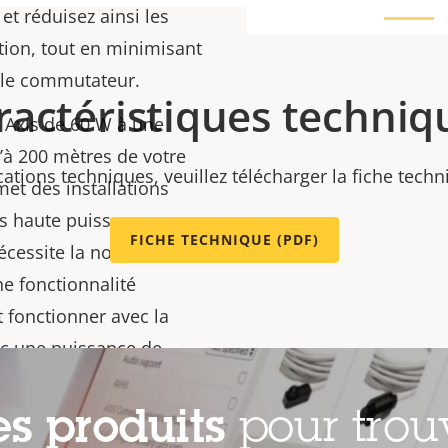
et réduisez ainsi les
ation, tout en minimisant
s le commutateur.
ractéristiques techniq
 Axis de 60 W à une
u’à 200 mètres de votre
cations techniques, veuillez télécharger la fiche tech
met des installations
ifs haute puissance.
FICHE TECHNIQUE (PDF)
écessite la norme IEEE
e fonctionnalité
 fonctionner avec la
ec une puissance de
es produits
pour trou