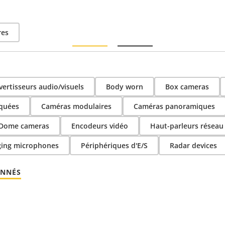
res
vertisseurs audio/visuels
Body worn
Box cameras
quées
Caméras modulaires
Caméras panoramiques
Dome cameras
Encodeurs vidéo
Haut-parleurs réseau
ging microphones
Périphériques d'E/S
Radar devices
ONNÉS