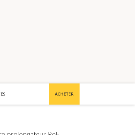
CES
ACHETER
e, ce prolongateur PoE