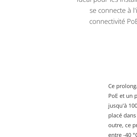
se connecte à l
connectivité Po
Ce prolong
PoE et un 
jusqu'à 100
placé dans
outre, ce 
entre -40 °C