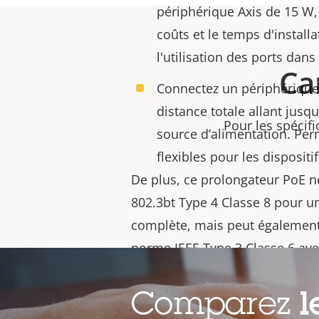
périphérique Axis de 15 W, 
coûts et le temps d'install
l'utilisation des ports dan
Ca
Connectez un périphérique
distance totale allant jusq
Pour les spécifi
source d’alimentation. Per
flexibles pour les disposit
De plus,
ce prolongateur PoE n
802.3bt Type 4 Classe 8 pour un
complète, mais peut également
norme IEEE Type 3 Classe 6 av
sortie plus limitée.
Comparez
l