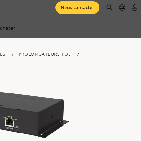
open searc
open l
se 
Nous contacter
cheter
LES
PROLONGATEURS POE