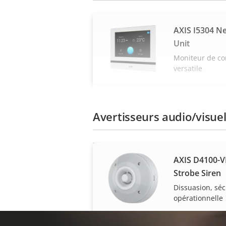
AXIS I5304 N
Unit
Moniteur de co
versatile
Avertisseurs audio/visue
AXIS D4100-V
Strobe Siren
Dissuasion, sécu
opérationnelle