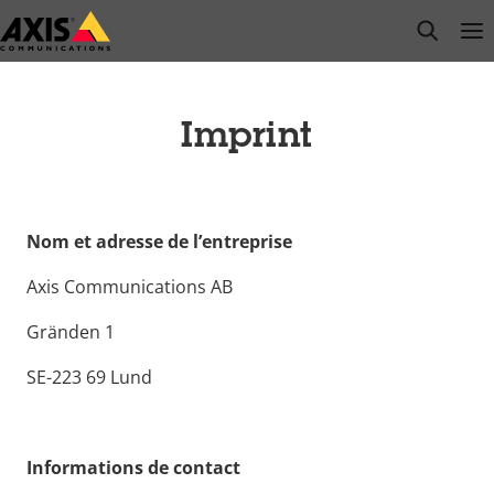
Passer
open s
Op
Clo
au
contenu
principal
Imprint
Nom et adresse de l’entreprise
Axis Communications AB
Gränden 1
SE-223 69 Lund
Informations de contact