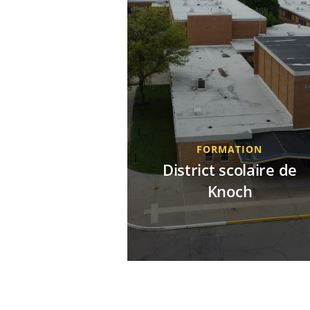
FORMATION
District scolaire de
Knoch
Le district scolaire de Knoch a
remplacé un ensemble de
systèmes de caméras analogiqu
hérités par une solution Axis
complète. Il a réduit le nombre 
caméras, augmenté la couvertu