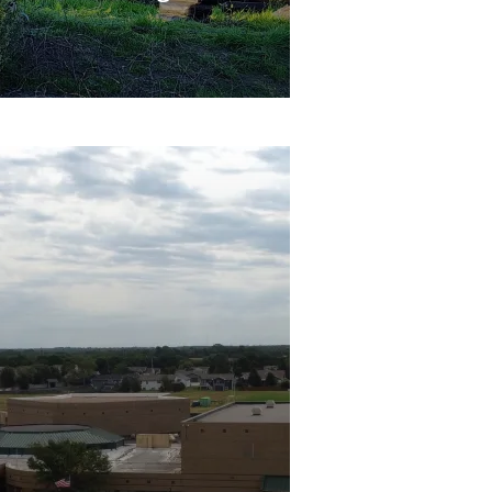
Le système ALERTCalifornia de
l’Université de Californie
à San
Diego s’appuie sur les caméras
Z robustes d’Axis et l’intelligence
rtificielle pour aider les pompiers
détecter et à éteindre les feux de
forêt et à gérer les catastrophes
en cascade telles que les
glissements de terrain, les
JUIN, 2026
inondations et l’érosion.
DÉCOUVRIR CETTE HISTOIRE