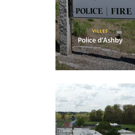
VILLES
Police d’Ashby
La police d’Ashby équipe ses
agents de caméras-piétons Axi
pour une meilleure protection 
une collecte de preuves fiable. 
présence de vidéos des inciden
renforce la confiance du public 
réduit les risques opérationnels 
juridiques du service.
JUIN, 2026
DÉCOUVRIR CETTE HISTOIRE