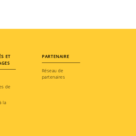
concept de sécurité publique de
pointe.
Le réseau avancé de caméras de
police est relié à une salle de
contrôle active 24h/24, 7j/7 pour
une surveillance en temps réel.
ÉS ET
PARTENAIRE
Cette approche permet une
AGES
étection rapide des incidents, un
Réseau de
déploiement rapide des équipes
partenaires
d’intervention et améliore
es de
considérablement la gestion des
AVRIL, 2026
incidents. Le concept développé
 la
n interne offre un outil puissant
DÉCOUVRIR CETTE HISTOIRE
ur maintenir l’ordre et renforcer
la sécurité des citoyens.