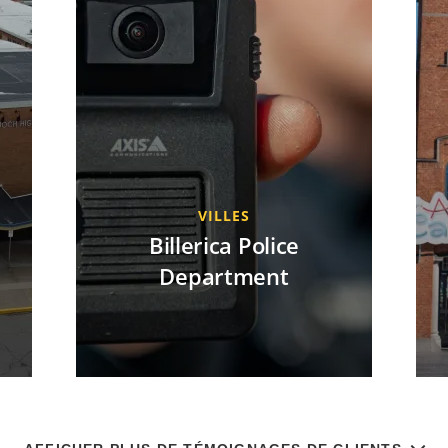
VILLES
Billerica Police
Department
En intégrant les caméras-piétons
L
Axis à son système de répartition
es
assistée par ordinateur, le service
de police de Billerica améliore la
su
de
transparence et la
re
responsabilisation, affine la