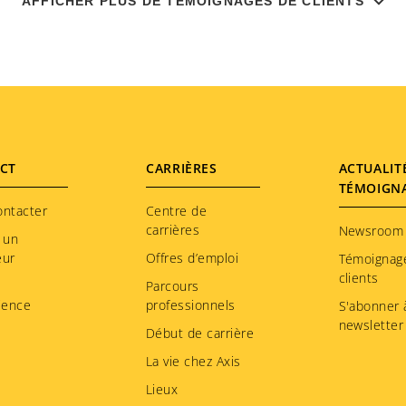
AFFICHER PLUS DE TÉMOIGNAGES DE CLIENTS
gestion des preuves et réduit les
ge
opérations manuelles.
AVRIL, 2026
DÉCOUVRIR CETTE HISTOIRE
CT
CARRIÈRES
ACTUALIT
TÉMOIGN
d
ontacter
Centre de
carrières
Newsroom
 un
eur
Offres d’emploi
Témoignag
clients
Parcours
ience
professionnels
S'abonner à
e
newsletter
Début de carrière
po
La vie chez Axis
Lieux