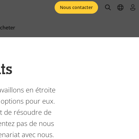
open searc
open l
se 
Nous contacter
cheter
ts
aillons en étroite
s options pour eux.
git de résoudre de
tentez pas de nous
enariat avec nous.