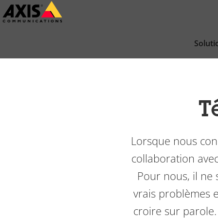
Passer
au
contenu
Soluti
principal
T
Lorsque nous conc
collaboration avec
Pour nous, il ne 
vrais problèmes e
croire sur parole