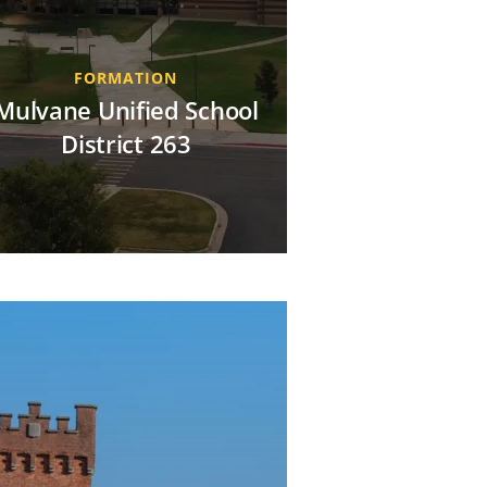
FORMATION
Mulvane Unified School
District 263
Le district scolaire de Mulvane
améliore sa sécurité avec des
améras, des interphones vidéo et
des contrôleurs de porte Axis,
tous gérés par AXIS Camera
Station Pro, qui unifie la
rveillance vidéo et la gestion des
visiteurs.
MAI, 2026
DÉCOUVRIR CETTE HISTOIRE