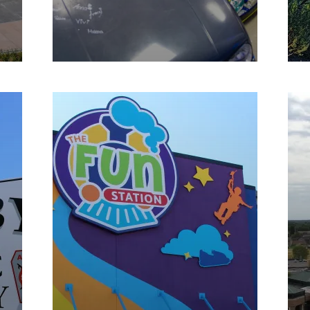
k
Le centre de formation ASB Rhein-
Main utilise une technologie de
à
simulation avancée et des
environnements réalistes pour
PT
er
préparer les personnels
a
paramédicaux aux situations
à 
d’urgence. Grâce à
et
l’enregistrement vidéo
synchronisé et au débriefing
JUILLET, 2026
structuré, les stagiaires comblent
le fossé entre la théorie et la
DÉCOUVRIR CETTE HISTOIRE
pratique pour améliorer les soins
aux patients.