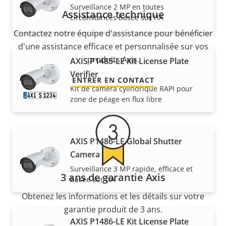
Surveillance 2 MP en toutes
Assistance technique
circonstances basée sur l’IA
Contactez notre équipe d'assistance pour bénéficier
d'une assistance efficace et personnalisée sur vos
produits Axis.
AXIS P1485-LE Kit License Plate
Verifier
ENTRER EN CONTACT
Kit de caméra cylindrique RAPI pour
zone de péage en flux libre
AXIS P1486-LE Global Shutter
Camera
Surveillance 3 MP rapide, efficace et
3 ans de garantie Axis
basée sur l’IA
Obtenez les informations et les détails sur votre
garantie produit de 3 ans.
AXIS P1486-LE Kit License Plate