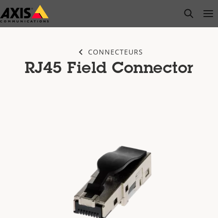
Passer
open s
Op
Clo
au
contenu
principal
CONNECTEURS
RJ45 Field Connector