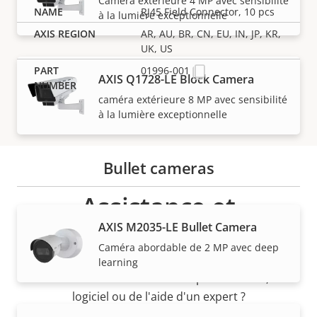
Caméra extérieure 4 MP avec sensibilité
RJ45 Field Connector, 10 pcs
à la lumière exceptionnelle
AR, AU, BR, CN, EU, IN, JP, KR,
UK, US
01996-001
AXIS Q1728-LE Block Camera
caméra extérieure 8 MP avec sensibilité
à la lumière exceptionnelle
Bullet cameras
Assistance et
AXIS M2035-LE Bullet Camera
ressources
Caméra abordable de 2 MP avec deep
learning
Besoin d'informations sur les produits Axis, le
logiciel ou de l'aide d'un expert ?