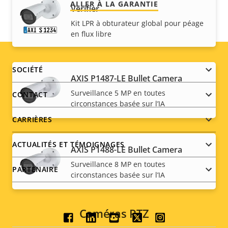
ALLER À LA GARANTIE
Verifier
Kit LPR à obturateur global pour péage
en flux libre
Footer
SOCIÉTÉ
AXIS P1487-LE Bullet Camera
menu
Surveillance 5 MP en toutes
CONTACT
circonstances basée sur l’IA
CARRIÈRES
ACTUALITÉS ET TÉMOIGNAGES
AXIS P1488-LE Bullet Camera
Surveillance 8 MP en toutes
PARTENAIRE
circonstances basée sur l’IA
Caméras PTZ
Social