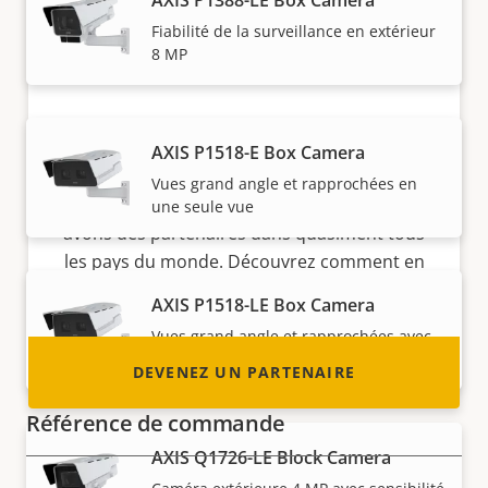
Fiabilité de la surveillance en extérieur
8 MP
Devenez un partenaire
AXIS P1518-E Box Camera
Vous êtes un revendeur, un distributeur, un
Vues grand angle et rapprochées en
intégrateur système ou un installateur ? Nous
une seule vue
avons des partenaires dans quasiment tous
les pays du monde. Découvrez comment en
devenir un !
AXIS P1518-LE Box Camera
Vues grand angle et rapprochées avec
IR
DEVENEZ UN PARTENAIRE
Référence de commande
AXIS Q1726-LE Block Camera