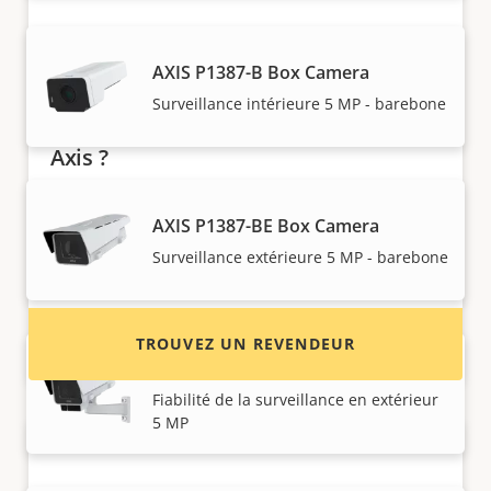
AXIS P1387-B Box Camera
Surveillance intérieure 5 MP - barebone
Vous voulez acheter des produits
Axis ?
Trouvez des revendeurs, des intégrateurs
AXIS P1387-BE Box Camera
système et des installateurs de produits et de
Surveillance extérieure 5 MP - barebone
systèmes Axis.
TROUVEZ UN REVENDEUR
AXIS P1387-LE Box Camera
Fiabilité de la surveillance en extérieur
5 MP