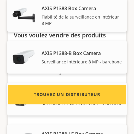
AXIS P1388 Box Camera
Fiabilité de la surveillance en intérieur
8 MP
Vous voulez vendre des produits
Axis ?
AXIS P1388-B Box Camera
Vous souhaitez devenir revendeur ? Trouvez
Surveillance intérieure 8 MP - barebone
les coordonnées des distributeurs de produits
et de systèmes Axis.
TROUVEZ UN DISTRIBUTEUR
AXIS P1388-BE Box Camera
Surveillance extérieure 8 MP - barebone
AXIS P1388-LE Box Camera