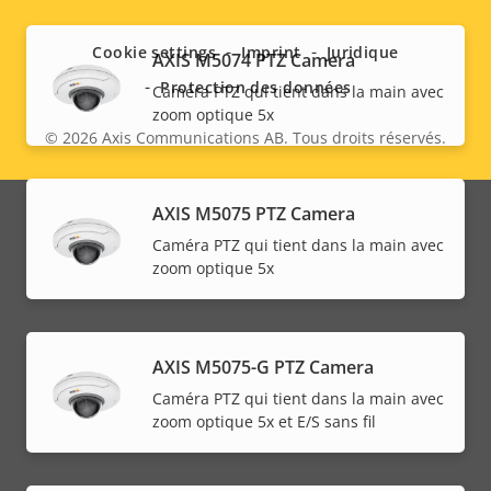
menu
Cookie settings
Imprint
Juridique
AXIS M5074 PTZ Camera
Protection des données
Caméra PTZ qui tient dans la main avec
zoom optique 5x
© 2026
Axis Communications AB. Tous droits réservés.
Legal
menu
AXIS M5075 PTZ Camera
Caméra PTZ qui tient dans la main avec
zoom optique 5x
AXIS M5075-G PTZ Camera
Caméra PTZ qui tient dans la main avec
zoom optique 5x et E/S sans fil