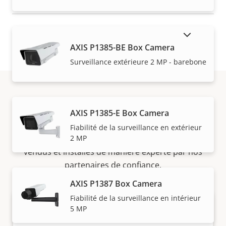
AFFICHER LES PRODUITS ABANDONNÉS
AXIS P1385-BE Box Camera
Surveillance extérieure 2 MP - barebone
Acheter
AXIS P1385-E Box Camera
Fiabilité de la surveillance en extérieur
2 MP
Les solutions Axis et les produits individuels sont
vendus et installés de manière experte par nos
partenaires de confiance.
AXIS P1387 Box Camera
Fiabilité de la surveillance en intérieur
5 MP