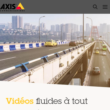
Passer
open s
Op
Clo
au
contenu
principal
Vidéos
fluides
à tout