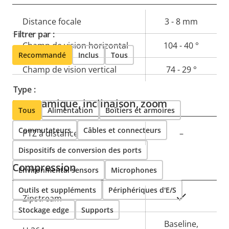
Description
Distance focale
Valeur de
3 - 8 mm
Filtrer par :
de la
la
Champ de vision horizontal
104 - 40 °
propriété
propriété
Recommandé
Inclus
Tous
Champ de vision vertical
74 - 29 °
Type :
Panoramique, inclinaison, zoom
Tous
Alimentation
Boîtiers et armoires
Commutateurs
Câbles et connecteurs
Description
PTZ à distance
Valeur de
–
de la
la
Dispositifs de conversion des ports
propriété
propriété
Compression
Environmental sensors
Microphones
Outils et suppléments
Périphériques d'E/S
Description
Valeur de
Oui
Zipstream
Stockage edge
de la
Supports
la
propriété
propriété
Baseline,