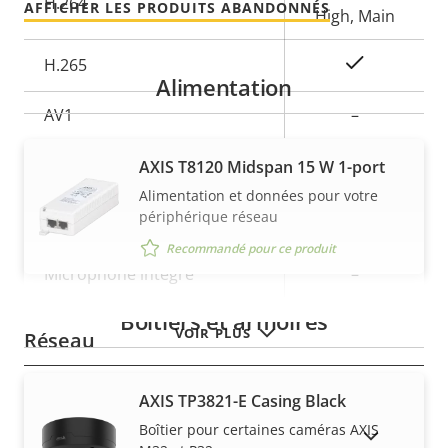
H.264
AFFICHER LES PRODUITS ABANDONNÉS
High, Main
Oui
H.265
Alimentation
AV1
–
Audio
AXIS T8120 Midspan 15 W 1-port
Alimentation et données pour votre
périphérique réseau
Description
Valeur de
Oui
Prise en charge audio
de la
la
Recommandé pour ce produit
propriété
Microphone intégré
propriété
–
Boîtiers et armoires
VOIR PLUS
Réseau
Description
Classe PoE
Valeur de
3
AXIS TP3821-E Casing Black
de la
la
Boîtier pour certaines caméras AXIS
AFFICHER LES PRODUITS ABANDONNÉS