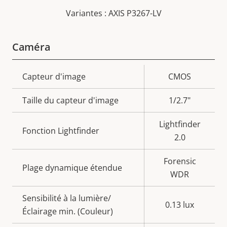
Variantes : AXIS P3267-LV
Caméra
Description
Capteur d'image
Valeur de
CMOS
de la
la
Taille du capteur d'image
1/2.7"
propriété
propriété
Lightfinder
Fonction Lightfinder
2.0
Forensic
Plage dynamique étendue
WDR
Sensibilité à la lumière/
0.13 lux
Éclairage min. (Couleur)