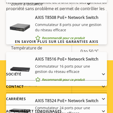
Notre nouvelle garantie de 5 ans offre des années de
propriété
propriété
Oui
Zoom à distance
propriété sans problème et permet de contrôler les
coûts. En outre, rien n'est caché dans les petits
Oui
Éclairage IR intégré
AXIS T8508 PoE+ Network Switch
caractères, vous obtenez exactement ce que nous
Commutateur 8 ports pour une gestion
promettons.
Stockage local (fente pour
du réseau efficace
Oui
carte mémoire)
Recommandé pour ce produit
EN SAVOIR PLUS SUR LES GARANTIES AXIS
Température de
0 to 50 °C
fonctionnement
AXIS T8516 PoE+ Network Switch
Utilisable en extérieur
–
Commutateur 16 ports pour une
gestion du réseau efficace
Footer
SOCIÉTÉ
Indice de protection contre
Recommandé pour ce produit
IK10
menu
le vandalisme
CONTACT
Indice de protection IP
IP52
CARRIÈRES
AXIS T8524 PoE+ Network Switch
Commutateur 24 ports pour une
Oui
Conçu pour être repeint
ACTUALITÉS ET TÉMOIGNAGES