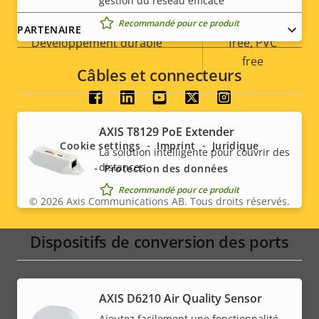
gestion du réseau efficace
BFR/CFR
Recommandé pour ce produit
PARTENAIRE
Développement durable
free, PVC
free
Câbles et connecteurs
Social
AXIS T8129 PoE Extender
menu
Cookie settings
Imprint
Juridique
La solution intelligente pour couvrir des
distances
Protection des données
Recommandé pour ce produit
© 2026
Axis Communications AB. Tous droits réservés.
Legal
menu
Dispositifs de conversion des ports
AXIS D6210 Air Quality Sensor
Ajoutez facilement une fonctionnalité