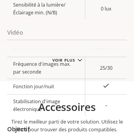
Sensibilité à la lumière/
0 lux
Éclairage min. (N/B)
Vidéo
Description
Résolution vidéo max.
Valeur de
2592x1944
de la
la
VOIR PLUS
Fréquence d'images max.
propriété
propriété
25/30
par seconde
Oui
Fonction jour/nuit
Stabilisation d'image
Accessoires
–
électronique
Tirez le meilleur parti de votre solution. Utilisez le
Objectif
filtre pour trouver des produits compatibles.