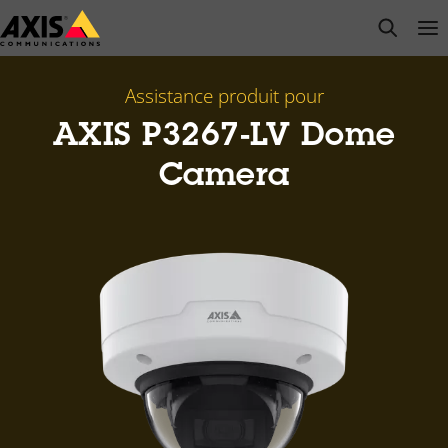
Passer
open s
Op
Clo
au
contenu
principal
Assistance produit pour
AXIS P3267-LV Dome
Camera