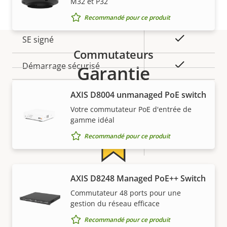
propriété
propriété
M32 et P32
Sécurité
Recommandé pour ce produit
Description
Valeur de
Oui
SE signé
de la
la
Commutateurs
propriété
propriété
Oui
Démarrage sécurisé
Garantie
Secure
AXIS ​D8004 unmanaged PoE switch
Secure keystore
Element (CC
Votre commutateur PoE d'entrée de
EAL6+)
gamme idéal
Recommandé pour ce produit
Oui
Axis Edge Vault
Général
AXIS D8248 Managed PoE++ Switch
5 ans de garantie pour plus
Commutateur 48 ports pour une
de tranquillité d'esprit
gestion du réseau efficace
Description
Valeur de
Oui
Focus à distance
de la
la
Recommandé pour ce produit