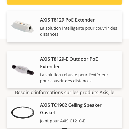
AXIS T8129 PoE Extender
La solution intelligente pour couvrir des
distances
AXIS T8129-E Outdoor PoE
Assistance et
Extender
ressources
La solution robuste pour l'extérieur
pour couvrir des distances
Besoin d'informations sur les produits Axis, le
logiciel ou de l'aide d'un expert ?
AXIS TC1902 Ceiling Speaker
Gasket
Joint pour AXIS C1210-E