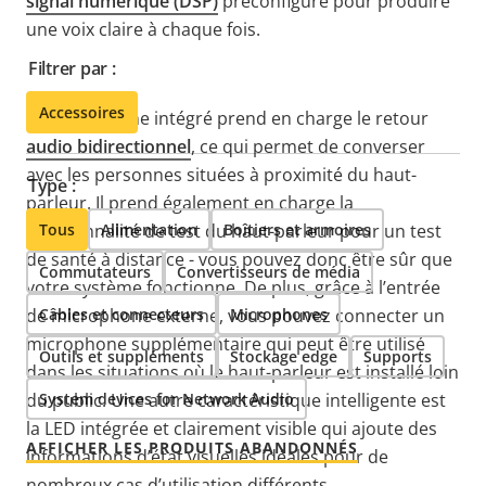
signal numérique (DSP)
préconfiguré pour produire
une voix claire à chaque fois.
Filtrer par :
Accessoires
Le microphone intégré prend en charge le retour
audio bidirectionnel
, ce qui permet de converser
avec les personnes situées à proximité du haut-
Type :
parleur. Il prend également en charge la
fonctionnalité de test du haut-parleur pour un test
Tous
Alimentation
Boîtiers et armoires
de santé à distance - vous pouvez donc être sûr que
Commutateurs
Convertisseurs de média
votre système fonctionne. De plus, grâce à l’entrée
de microphone externe, vous pouvez connecter un
Câbles et connecteurs
Microphones
microphone supplémentaire qui peut être utilisé
Outils et suppléments
Stockage edge
Supports
dans les situations où le haut-parleur est installé loin
du public. Une autre caractéristique intelligente est
System devices for Network Audio
la LED intégrée et clairement visible qui ajoute des
AFFICHER LES PRODUITS ABANDONNÉS
informations d’état visuelles idéales pour de
nombreux cas d’utilisation différents.