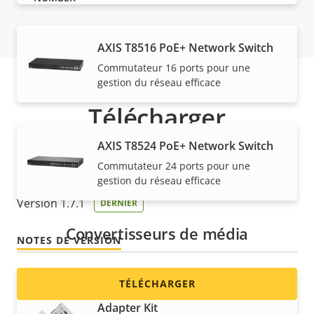
AXIS T8516 PoE+ Network Switch
Commutateur 16 ports pour une
gestion du réseau efficace
Télécharger
AXIS T8524 PoE+ Network Switch
Commutateur 24 ports pour une
AXIS Player for Soundtrack (armv7hf)
gestion du réseau efficace
Version 1.7.1
DERNIER
Convertisseurs de média
NOTES DE VERSION
TÉLÉCHARGER
AXIS T8640 PoE+ over Coax
Adapter Kit