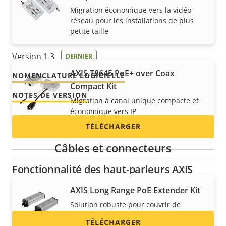
Migration économique vers la vidéo
ACAP pour la plateforme de notification
réseau pour les installations de plus
petite taille
Revolution de Syn-Apps
Version 1.3
DERNIER
AXIS T8645 PoE+ over Coax
NOMENCLATURE LOGICIELLE
Compact Kit
NOTES DE VERSION
Migration à canal unique compacte et
économique vers IP
TÉLÉCHARGER
Câbles et connecteurs
Fonctionnalité des haut-parleurs AXIS
pour Singlewire InformaCast®
AXIS Long Range PoE Extender Kit
Solution robuste pour couvrir de
longues distances
TÉLÉCHARGER