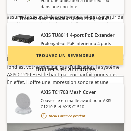
Pour une utilisation à l'intérieur ou
pour l’efficacité opérationnelle, des avertissements
Axis ?
dans une enceinte
et des instructions de sécurité cruciales pour
assurer la sécurité des personnes, et pour avertir de
Trouvez des revendeurs, des intégrateurs
manière proactive les intrus à distance avec des
système et des installateurs de produits et de
messages en direct ou préenregistrés.
systèmes Axis.
AXIS TU8011 4-port PoE Extender
Prolongateur PoE intérieur à 4 ports
Vous pouvez également diffuser de la musique de
fond, ce qui contribue à améliorer
l’efficacité de
TROUVEZ UN REVENDEUR
l’entreprise et l’expérience du client.
Si la musique de
fond est votre principal cas d’utilisation, le système
Boîtiers et armoires
AXIS C1210-E est le haut-parleur parfait pour vous.
En effet, il offre une impression sonore et une
gamme de basses plus profondes pour garantir un
AXIS TC1703 Mesh Cover
son de qualité supérieure, à tout moment.
Couvercle en maille avant pour AXIS
C1210-E et AXIS C1510
Inclus avec ce produit
Vous voulez vendre des produits