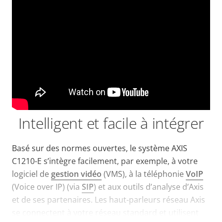
Intelligent et facile à intégrer
Basé sur des normes ouvertes, le système AXIS
C1210-E s’intègre facilement, par exemple, à votre
logiciel de
gestion vidéo
(VMS), à la téléphonie
VoIP
(Voice over IP) (via
SIP
) et aux outils d’analyse d’Axis
et de ses partenaires. Les haut-parleurs réseau Axis
se connectent à votre réseau standard et utilisent