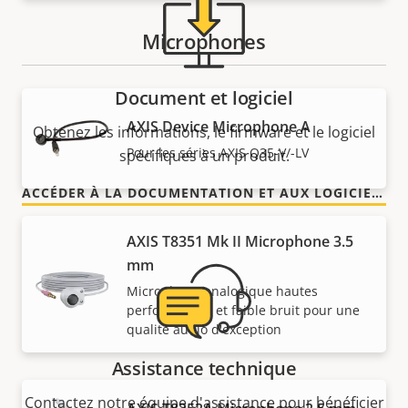
Microphones
Document et logiciel
AXIS Device Microphone A
Obtenez les informations, le firmware et le logiciel
Pour les séries AXIS Q35-V/-LV
spécifiques à un produit.
ACCÉDER À LA DOCUMENTATION ET AUX LOGICIELS
AXIS T8351 Mk II Microphone 3.5
mm
Microphone analogique hautes
performances et faible bruit pour une
qualité audio d'exception
Assistance technique
Contactez notre équipe d'assistance pour bénéficier