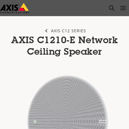
Passer
open s
Op
Clo
au
contenu
principal
AXIS C12 SERIES
AXIS C1210-E Network
Ceiling Speaker