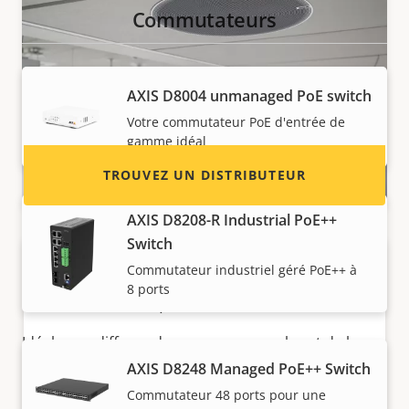
Commutateurs
Axis ?
Vous souhaitez devenir revendeur ? Trouvez
les coordonnées des distributeurs de produits
AXIS ​D8004 unmanaged PoE switch
et de systèmes Axis.
Votre commutateur PoE d'entrée de
gamme idéal
TROUVEZ UN DISTRIBUTEUR
AXIS D8208-R Industrial PoE++
Switch
Installation discrète au
Commutateur industriel géré PoE++ à
plafond
8 ports
Idéal pour diffuser des annonces vocales et de la
musique de fond dans vos locaux, le système AXIS
AXIS D8248 Managed PoE++ Switch
C1210-E offre une installation discrète en plafond
Commutateur 48 ports pour une
Devenez un partenaire