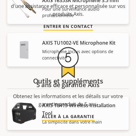
AXIS T8353A Microphone 3.5 mm
d'une assistance efficace et personnalisée sur vos
Pour une surveillance audio
produits Axis.
professionnelle
ENTRER EN CONTACT
AXIS TU1002-VE Microphone Kit
Microphone inclus avec options de
connectivité
Outils et suppléments
5 ans de garantie Axis
Obtenez les informations et les détails sur votre
garantie produit de 5 ans.
AXIS T8415 Wireless Installation
Tool
ALLER À LA GARANTIE
La simplicité dans votre main