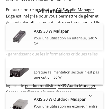
En outre, notre application
Alimentation
AXIS Audio Manager
Edge
est intégrée pour vous permettre de gérer et
de contrôler efficacement votre système audio. Elle
comprend des fonctionnalités telles que la gestion
AXIS 30 W Midspan
des zones et la programmation du contenu. Et vous
Pour une utilisation en intérieur, 240 V
pouvez hiérarchiser le contenu afin que les
CA
messages vocaux en direct aient toujours la priorité
- garantissant que les informations critiques telles
que les annonces d'urgence et la recherche de
AXIS 30 W Midspan AC/DC
personnes sont toujours fournies rapidement. Si
VOIR PLUS
Lorsque l'alimentation secteur n'est pas
vous avez besoin de coordonner l'audio sur
une option, 30 W
différents sites, une version standard de notre
logiciel de
gestion multisite
,
AXIS Audio Manager
Center
, est disponible gratuitement.
AFFICHER LES PRODUITS ABANDONNÉS
AXIS 30 W Outdoor Midspan
Pour une utilisation en extérieur, entre