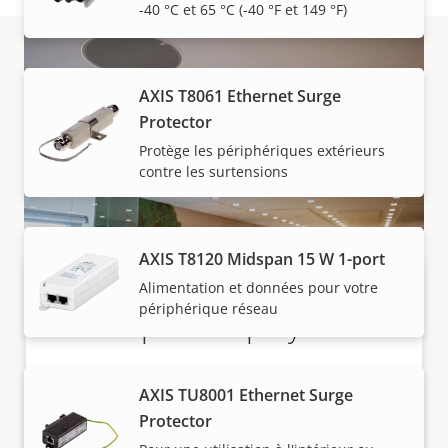
-40 °C et 65 °C (-40 °F et 149 °F)
Acheter
AXIS T8061 Ethernet Surge
Protector
Les solutions Axis et les produits individuels sont
Protège les périphériques extérieurs
contre les surtensions
vendus et installés de manière experte par nos
partenaires de confiance.
AXIS T8120 Midspan 15 W 1-port
Alimentation et données pour votre
périphérique réseau
Haut-parleur polyvalent
Le modèle AXIS C1210-E rend les annonces vocales
AXIS TU8001 Ethernet Surge
intelligentes et faciles. Vous pouvez utiliser le même
Protector
système pour diffuser des informations générales
Vous voulez acheter des produits