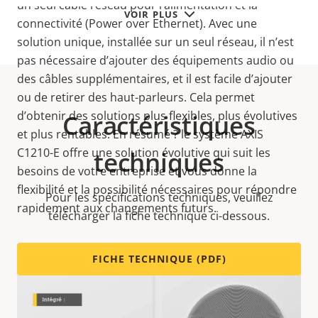
un seul câble réseau pour l’alimentation et la
VOIR PLUS
connectivité (Power over Ethernet). Avec une
solution unique, installée sur un seul réseau, il n’est
pas nécessaire d’ajouter des équipements audio ou
des câbles supplémentaires, et il est facile d’ajouter
ou de retirer des haut-parleurs. Cela permet
d’obtenir des solutions plus flexibles, plus évolutives
Caractéristiques
et plus rentables. En résumé ? le système AXIS
C1210-E offre une solution évolutive qui suit les
techniques
besoins de votre entreprise et vous donne la
flexibilité et la possibilité nécessaires pour répondre
Pour les spécifications techniques, veuillez
rapidement aux changements futurs.
télécharger la fiche technique ci-dessous.
FICHE TECHNIQUE (PDF)