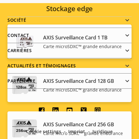
Stockage edge
Footer
SOCIÉTÉ
menu
CONTACT
AXIS Surveillance Card 1 TB
Carte microSDXC™ grande endurance
CARRIÈRES
ACTUALITÉS ET TÉMOIGNAGES
AXIS Surveillance Card 128 GB
PARTENAIRE
Carte microSDXC™ grande endurance
Social
AXIS Surveillance Card 256 GB
menu
Cookie settings
Imprint
Juridique
Carte micro SDXC™ grande endurance