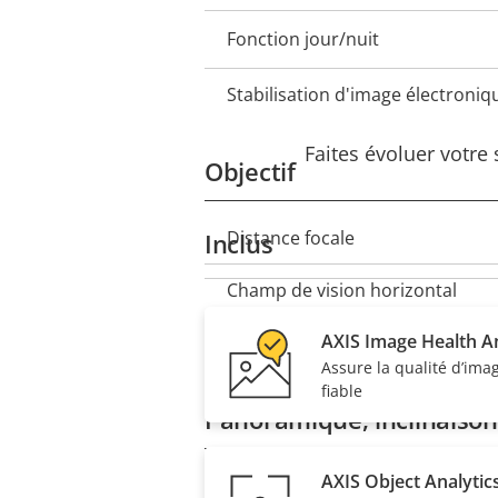
Fonction jour/nuit
Stabilisation d'image électroniq
Faites évoluer votre
Objectif
Distance focale
Inclus
Description
Valeur
de la
de la
Champ de vision horizontal
propriété
propriété
AXIS Image Health An
Champ de vision vertical
Assure la qualité d’ima
fiable
Panoramique, inclinaiso
AXIS Object Analytic
PTZ à distance
Description
Valeur