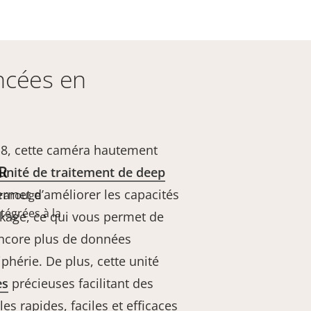
ncées en
-8, cette caméra hautement
R
unité de traitement de deep
ermet d’améliorer les capacités
frarouge
tégrées à la
ckage, ce qui vous permet de
 encore plus de données
iphérie. De plus, cette unité
es
précieuses facilitant des
s rapides, faciles et efficaces