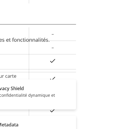
–
eur
s et fonctionnalités.
la
–
iété
Oui
ur carte
Oui
ivacy Shield
onfidentialité dynamique et
onnement
-40 to 50 °C
Oui
Metadata
tre le