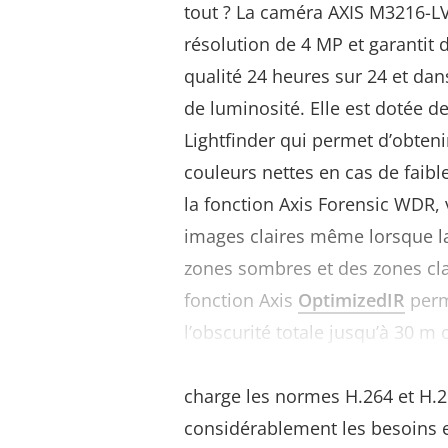
tout ? La caméra AXIS M3216-LV
résolution de 4 MP et garantit
qualité 24 heures sur 24 et dan
de luminosité. Elle est dotée de
Lightfinder qui permet d’obten
couleurs nettes en cas de faibl
la fonction Axis Forensic WDR,
images claires même lorsque l
zones sombres et des zones clai
fonction Axis
OptimizedIR
perm
l’obscurité totale jusqu’à 30 m 
De plus, la fonction Axis
Zipst
charge les normes H.264 et H.2
considérablement les besoins 