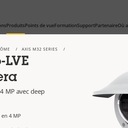
ons
Produits
Points de vue
Formation
Support
Partenaire
Où a
DÔME
AXIS M32 SERIES
-LVE
era
 4 MP avec deep
e en 4 MP