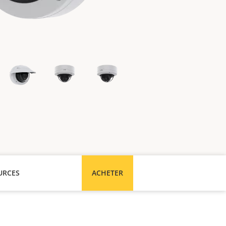
URCES
ACHETER