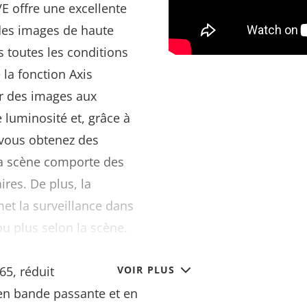
E offre une excellente
 des images de haute
s toutes les conditions
 la fonction Axis
ir des images aux
e luminosité et, grâce à
 vous obtenez des
a scène comporte des
res. De plus, la
et la surveillance dans
ou plus selon la scène.
ream
, qui prend en
65, réduit
VOIR PLUS
en bande passante et en