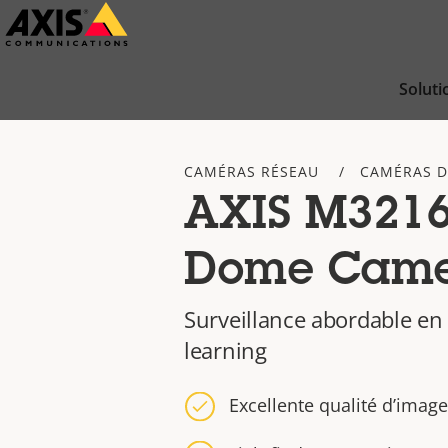
Passer
au
contenu
Soluti
principal
CAMÉRAS RÉSEAU
CAMÉRAS 
AXIS M3216
Dome Cam
Surveillance abordable en
learning
Excellente qualité d’imag