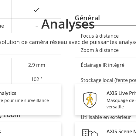
Oui
Général
Analyses
ue
–
Focus à distance
Description
Val
 solution de caméra réseau avec de puissantes analyse
de la
de 
Zoom à distance
propriété
propr
2.9 mm
Éclairage IR intégré
102 °
Stockage local (fente po
mémoire)
alytics
AXIS Live Pr
73 °
ge pour une surveillance
Masquage de c
Température de foncti
versatile
n, zoom
Utilisable en extérieur
s
AXIS Scene 
Indice de protection con
–