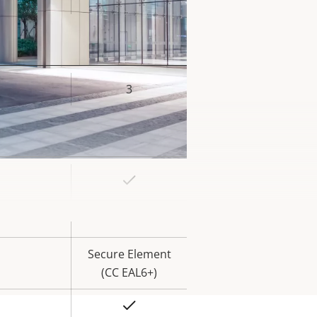
iété
3
eur
la
iété
Oui
eur
la
Oui
iété
Secure Element
(CC EAL6+)
Oui