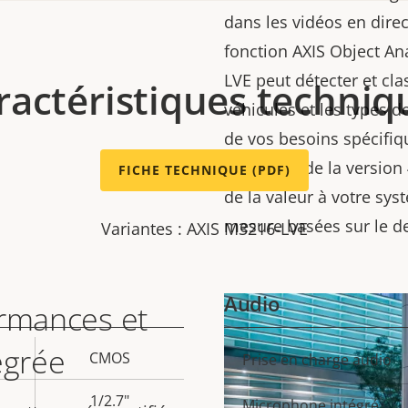
dans les vidéos en direc
fonction AXIS Object An
LVE peut détecter et cla
ractéristiques techniq
véhicules et les types d
de vos besoins spécifiqu
en charge de la version
FICHE TECHNIQUE (PDF)
de la valeur à votre sys
mesure basées sur le de
Variantes : AXIS M3216-LVE
Audio
ormances et
égrée
CMOS
Description
Prise en charge audio
Val
de la
de 
1/2.7"
Microphone intégré