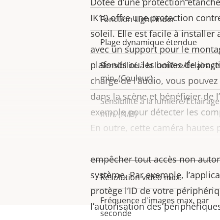
Dotée d’une protection étanche,
propriété
propriété
IK10 offre une protection contre 
Fonction Lightfinder
soleil. Elle est facile à installer
Plage dynamique étendue
avec un support pour le montag
plafonds ou les boîtes de jonct
Sensibilité à la lumière/Éclairage
min. (Couleur)
charge de l’audio, vous pouvez
dans la scène et bénéficier de l
Sensibilité à la lumière/Éclairage
exemple pour détecter les com
min. (N/B)
En outre, cette caméra hautes
de
fonctions de cybersécurité 
Vidéo
empêcher tout accès non autori
système. Par exemple, l’applic
Résolution vidéo max.
Description
Valeur
protège l’ID de votre périphériq
de la
de la
Fréquence d'images max. par
l’autorisation des périphériques
propriété
propriété
seconde