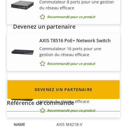
Commutateur 8 ports pour une gestion
du réseau efficace
Recommandé pour ce produit
Devenez un partenaire
Vous êtes un revendeur, un distributeur, un
AXIS T8516 PoE+ Network Switch
intégrateur système ou un installateur ? Nous
Commutateur 16 ports pour une
avons des partenaires dans quasiment tous
gestion du réseau efficace
les pays du monde. Découvrez comment en
Recommandé pour ce produit
devenir un !
AXIS T8524 PoE+ Network Switch
DEVENEZ UN PARTENAIRE
Commutateur 24 ports pour une
gestion du réseau efficace
Référence de commande
Recommandé pour ce produit
AXIS M4218-V