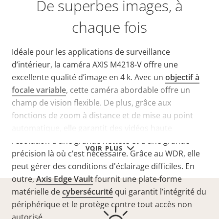
De superbes images, à
chaque fois
Idéale pour les applications de surveillance
d’intérieur, la caméra AXIS M4218-V offre une
excellente qualité d’image en 4 k. Avec un
objectif à
focale variable
, cette caméra abordable offre un
champ de vision flexible. De plus, grâce aux
fonctions de zoom à distance et de mise au point
automatique, elle garantit des vidéos haute
résolution d’une grande netteté et d’une grande
VOIR PLUS
précision là où c’est nécessaire. Grâce au WDR, elle
peut gérer des conditions d'éclairage difficiles. En
outre,
Axis Edge Vault
fournit une plate-forme
matérielle de
cybersécurité
qui garantit l’intégrité du
périphérique et le protège contre tout accès non
autorisé.