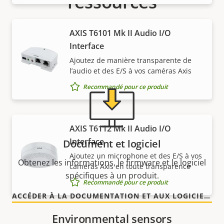
ressources
Besoin d'informations sur les produits Axis, le
AXIS T6101 Mk II Audio I/O
logiciel ou de l'aide d'un expert ?
Interface
Ajoutez de manière transparente de
l’audio et des E/S à vos caméras Axis
Recommandé pour ce produit
AXIS T6112 Mk II Audio I/O
Interface
Document et logiciel
Ajoutez un microphone et des E/S à vos
Obtenez les informations, le firmware et le logiciel
caméras Axis en toute transparence
spécifiques à un produit.
Recommandé pour ce produit
ACCÉDER À LA DOCUMENTATION ET AUX LOGICIELS
Environmental sensors