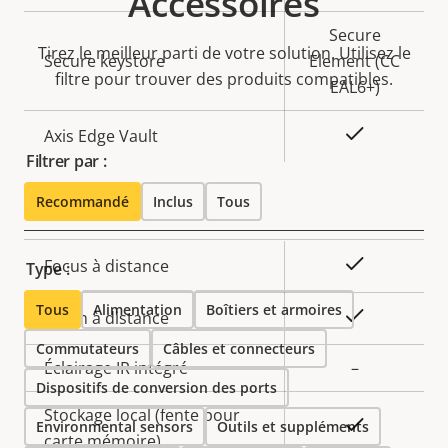
Accessoires
Secure
Tirez le meilleur parti de votre solution. Utilisez le
Secure keystore
Element (CC
filtre pour trouver des produits compatibles.
EAL6+)
Oui
Axis Edge Vault
Filtrer par :
Général
Recommandé
Inclus
Tous
Description
Valeur de
Oui
Focus à distance
Type :
de la
la
Tous
Alimentation
Boîtiers et armoires
propriété
propriété
Oui
Zoom à distance
Commutateurs
Câbles et connecteurs
Éclairage IR intégré
–
Dispositifs de conversion des ports
Stockage local (fente pour
Oui
Environmental sensors
Outils et suppléments
carte mémoire)