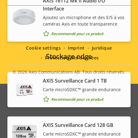
AXIS T6112 Mk II Audio I/O
Interface
Ajoutez un microphone et des E/S à vos
caméras Axis en toute transparence
Social
Recommandé pour ce produit
menu
Cookie settings
Imprint
Juridique
Stockage edge
Protection des données
© 2026
Axis Communications AB. Tous droits réservés.
Legal
AXIS Surveillance Card 1 TB
menu
Carte microSDXC™ grande endurance
Recommandé pour ce produit
AXIS Surveillance Card 128 GB
Carte microSDXC™ grande endurance