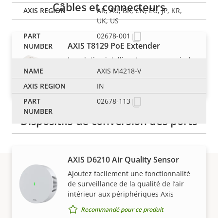
Câbles et connecteurs
AR, AU, BR, CN, EU, JP, KR,
UK, US
02678-001
AXIS T8129 PoE Extender
La solution intelligente pour couvrir des
distances
AXIS M4218-V
Recommandé pour ce produit
IN
02678-113
Dispositifs de conversion des ports
AXIS D6210 Air Quality Sensor
Ajoutez facilement une fonctionnalité
de surveillance de la qualité de l’air
Assistance et
intérieur aux périphériques Axis
Recommandé pour ce produit