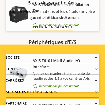
5 ans de garantie Axis
AXIS T8415 Wireless Installation
Tool
Obtenez les informations et les détails sur votre
garantie produit de 5 ans.
La simplicité dans votre main
Recommandé pour ce produit
ALLER À LA GARANTIE
Périphériques d'E/S
Footer
SOCIÉTÉ
AXIS T6101 Mk II Audio I/O
Interface
menu
CONTACT
Ajoutez de manière transparente de
l’audio et des E/S à vos caméras Axis
CARRIÈRES
Recommandé pour ce produit
ACTUALITÉS ET TÉMOIGNAGES
PARTENAIRE