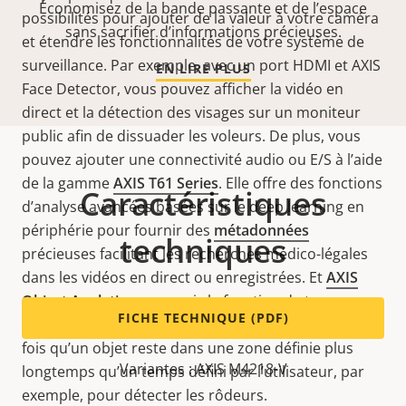
Économisez de la bande passante et de l’espace
possibilités pour ajouter de la valeur à votre caméra
sans sacrifier d’informations précieuses.
et étendre les fonctionnalités de votre système de
surveillance. Par exemple, avec un port HDMI et AXIS
EN LIRE PLUS
Face Detector, vous pouvez afficher la vidéo en
direct et la détection des visages sur un moniteur
public afin de dissuader les voleurs. De plus, vous
pouvez ajouter une connectivité audio ou E/S à l’aide
de la gamme
AXIS T61 Series
. Elle offre des fonctions
Caractéristiques
d’analyse avancées basées sur le deep learning en
périphérie pour fournir des
métadonnées
techniques
précieuses facilitant les recherches médico-légales
dans les vidéos en direct ou enregistrées. Et
AXIS
Object Analytics
y compris la fonction de temps
FICHE TECHNIQUE (PDF)
passé dans la zone, vous permet de suivre chaque
fois qu’un objet reste dans une zone définie plus
Variantes : AXIS M4218-V
longtemps qu’un temps défini par l’utilisateur, par
exemple, pour détecter les rôdeurs
.