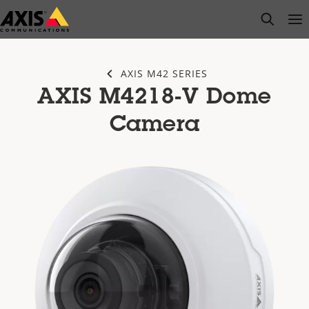
Passer
open s
Op
Clo
au
contenu
principal
AXIS M42 SERIES
AXIS M4218-V Dome
Camera