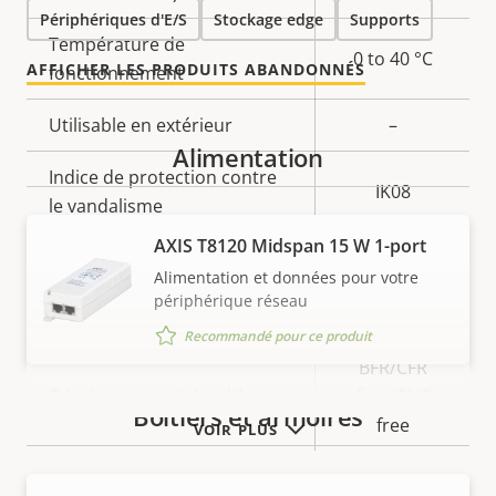
Périphériques d'E/S
Stockage edge
Supports
Température de
0 to 40 °C
AFFICHER LES PRODUITS ABANDONNÉS
fonctionnement
Utilisable en extérieur
–
Alimentation
Indice de protection contre
IK08
le vandalisme
AXIS T8120 Midspan 15 W 1-port
Indice de protection IP
IP42
Alimentation et données pour votre
périphérique réseau
Oui
Conçu pour être repeint
Recommandé pour ce produit
BFR/CFR
Développement durable
free, PVC
Boîtiers et armoires
free
VOIR PLUS