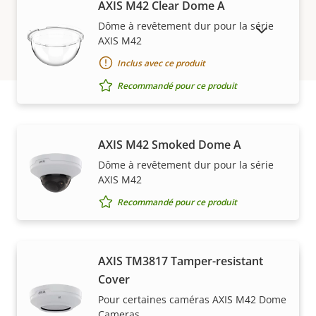
AXIS M42 Clear Dome A
Dôme à revêtement dur pour la série
AFFICHER LES PRODUITS ABANDONNÉS
AXIS M42
Inclus avec ce produit
Recommandé pour ce produit
Acheter
AXIS M42 Smoked Dome A
Dôme à revêtement dur pour la série
Les solutions Axis et les produits individuels sont
AXIS M42
vendus et installés de manière experte par nos
Recommandé pour ce produit
partenaires de confiance.
AXIS TM3817 Tamper-resistant
Cover
Pour certaines caméras AXIS M42 Dome
Cameras