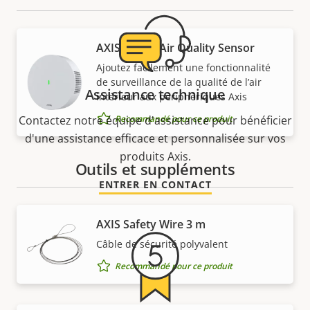
AXIS D6210 Air Quality Sensor
Ajoutez facilement une fonctionnalité
de surveillance de la qualité de l’air
Assistance technique
intérieur aux périphériques Axis
Recommandé pour ce produit
Contactez notre équipe d'assistance pour bénéficier
d'une assistance efficace et personnalisée sur vos
produits Axis.
Outils et suppléments
ENTRER EN CONTACT
AXIS Safety Wire 3 m
Câble de sécurité polyvalent
Recommandé pour ce produit