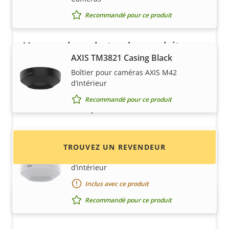
Recommandé pour ce produit
Vous voulez acheter des produits
AXIS TM3821 Casing Black
Axis ?
Boîtier pour caméras AXIS M42
Trouvez des revendeurs, des intégrateurs
d’intérieur
système et des installateurs de produits et de
Recommandé pour ce produit
systèmes Axis.
AXIS TM3821 Casing White
TROUVEZ UN REVENDEUR
Boîtier pour caméras AXIS M42
d’intérieur
Inclus avec ce produit
Recommandé pour ce produit