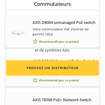
Commutateurs
Vous voulez vendre des produits
AXIS ​D8004 unmanaged PoE switch
Axis ?
Votre commutateur PoE d'entrée de
gamme idéal
Vous souhaitez devenir revendeur ? Trouvez
Recommandé pour ce produit
les coordonnées des distributeurs de produits
et de systèmes Axis.
AXIS D8248 Managed PoE++ Switch
TROUVEZ UN DISTRIBUTEUR
Commutateur 48 ports pour une
gestion du réseau efficace
Recommandé pour ce produit
AXIS T8508 PoE+ Network Switch