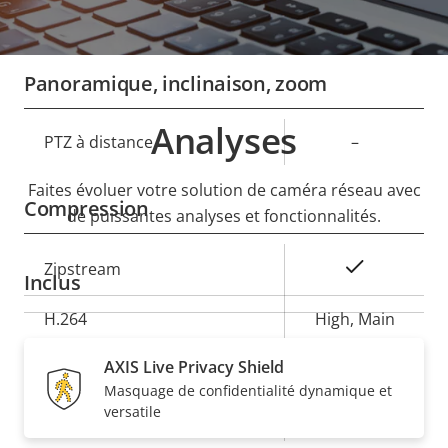
Champ de vision vertical
50-26 °
Panoramique, inclinaison, zoom
Analyses
Description
PTZ à distance
Valeur de
–
de la
la
Faites évoluer votre solution de caméra réseau avec
propriété
propriété
Compression
de puissantes analyses et fonctionnalités.
Description
Valeur de
Oui
Zipstream
Inclus
de la
la
propriété
H.264
propriété
High, Main
Oui
AXIS Live Privacy Shield
H.265
Masquage de confidentialité dynamique et
versatile
AV1
–