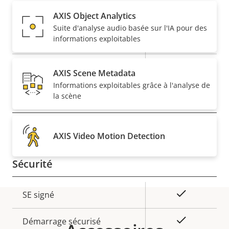
Audio
AXIS Object Analytics
Suite d'analyse audio basée sur l'IA pour des
Description
informations exploitables
Valeur de
Oui
Prise en charge audio
de la
la
propriété
Microphone intégré
propriété
–
AXIS Scene Metadata
Informations exploitables grâce à l'analyse de
la scène
Réseau
Description
Classe PoE
Valeur de
2
AXIS Video Motion Detection
de la
la
propriété
propriété
Sécurité
Description
Valeur de
Oui
SE signé
de la
la
propriété
propriété
Oui
Démarrage sécurisé