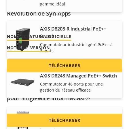
gamme idéal
ACAP pour la plateforme de notification
Revolution de Syn-Apps
Version 1.3
DERNIER
AXIS D8208-R Industrial PoE++
Switch
NOMENCLATURE LOGICIELLE
Commutateur industriel géré PoE++ à
NOTES DE VERSION
8 ports
TÉLÉCHARGER
AXIS D8248 Managed PoE++ Switch
Commutateur 48 ports pour une
Fonctionnalité des haut-parleurs AXIS
gestion du réseau efficace
pour Singlewire InformaCast®
AXIS T8504-E Outdoor PoE Switch
TÉLÉCHARGER
Commutateur d’extérieur géré et prêt à