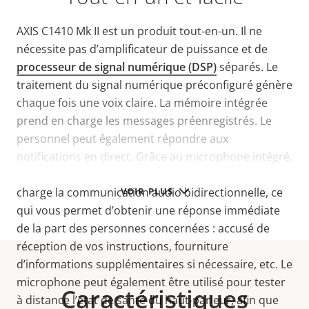
AXIS C1410 Mk II est un produit tout-en-un. Il ne
nécessite pas d’amplificateur de puissance et
de
processeur de signal numérique (DSP)
séparés
. Le
traitement du signal numérique préconfiguré génère
chaque fois une voix claire. La mémoire intégrée
prend en charge les messages préenregistrés. Le
personnel peut également répondre aux
notifications en direct. Grâce au microphone intégré,
le modèle AXIS C1410 Mk II prend également en
VOIR PLUS
charge la communication audio bidirectionnelle, ce
qui vous permet d’obtenir une réponse immédiate
de la part des personnes concernées : accusé de
réception de vos instructions, fourniture
d’informations supplémentaires si nécessaire, etc. Le
microphone peut également être utilisé pour tester
Caractéristiques
à distance l’état de santé du haut-parleur, afin que