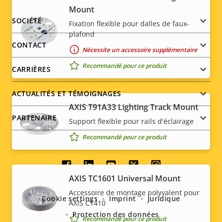
Mount
Footer
SOCIÉTÉ
Fixation flexible pour dalles de faux-
plafond
menu
CONTACT
Nécessite un accessoire supplémentaire
Recommandé pour ce produit
CARRIÈRES
ACTUALITÉS ET TÉMOIGNAGES
AXIS T91A33 Lighting Track Mount
PARTENAIRE
Support flexible pour rails d'éclairage
Recommandé pour ce produit
Social
AXIS TC1601 Universal Mount
menu
Accessoire de montage polyvalent pour
Cookie settings
Imprint
Juridique
AXIS C1410
Protection des données
Recommandé pour ce produit