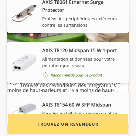
AXIS T8061 Ethernet Surge
Protector
Protège les périphériques extérieurs
contre les surtensions
Maîtrise des coûts
AXIS T8120 Midspan 15 W 1-port
Alimentation et données pour votre
Vous voulez acheter des produits
périphérique réseau
AXIS C1410 Mk II est un petit haut-parleur avec une
Axis ?
grande portée. Chaque haut-parleur procure une
Recommandé pour ce produit
large couverture audio. Vous avez donc besoin de
Trouvez des revendeurs, des intégrateurs
moins de haut-parleurs et il y a moins de haut-
système et des installateurs de produits et de
parleurs à installer. Ce produit respectueux de
systèmes Axis.
AXIS T8154 60 W SFP Midspan
l'environnement est composé à 76 % de plastique
recyclé. Le haut-parleur étant abordable, cela se
Pour les installations réseau ou fibre
traduit par des coûts d’achat et d’installation très
TROUVEZ UN REVENDEUR
raisonnables.