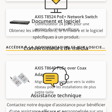
AXIS T8524 PoE+ Network Switch
Document et logiciel
Commutateur 24 ports pour une
gestion du réseau efficace
Obtenez les informations, le firmware et le logiciel
spécifiques à un produit.
Convertisseurs de média
ACCÉDER À LA DOCUMENTATION ET AUX LOGICIELS
AXIS T8640 PoE+ over Coax
Adapter Kit
Migration économique vers la vidéo
réseau pour les installations de plus
petite taille
Assistance technique
Contactez notre équipe d'assistance pour bénéficier
d'une assistance efficace et personnalisée sur vos