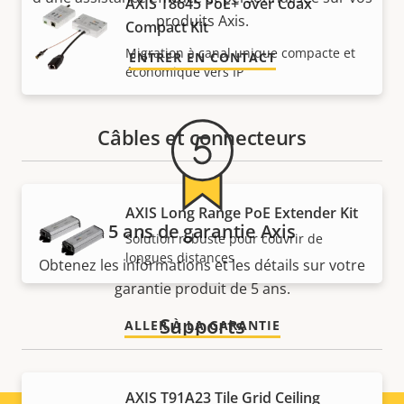
AXIS T8645 PoE+ over Coax
produits Axis.
Compact Kit
Migration à canal unique compacte et
ENTRER EN CONTACT
économique vers IP
Câbles et connecteurs
AXIS Long Range PoE Extender Kit
5 ans de garantie Axis
Solution robuste pour couvrir de
longues distances
Obtenez les informations et les détails sur votre
garantie produit de 5 ans.
Supports
ALLER À LA GARANTIE
AXIS T91A23 Tile Grid Ceiling