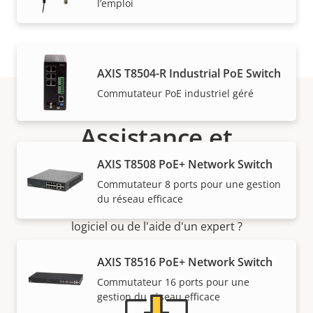
l’emploi
AXIS T8504-R Industrial PoE Switch
Commutateur PoE industriel géré
Assistance et
AXIS T8508 PoE+ Network Switch
ressources
Commutateur 8 ports pour une gestion
du réseau efficace
Besoin d'informations sur les produits Axis, le
logiciel ou de l'aide d'un expert ?
AXIS T8516 PoE+ Network Switch
Commutateur 16 ports pour une
gestion du réseau efficace