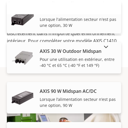
d’une couverture audio complète sur votre site.
AXIS 30 W Midspan AC/DC
Vous pouvez l’installer n’importe où, notamment
VOIR PLUS
dans des environnements restreints. Au plafond, sur
Lorsque l'alimentation secteur n'est pas
une option, 30 W
les murs et dans les couloirs étroits. Et il se fond
discrètement dans n’importe quel environnement
intérieur. Pour compléter votre modèle AXIS C1410,
AFFICHER LES PRODUITS ABANDONNÉS
nous proposons également le support
AXIS TC1601
AXIS 30 W Outdoor Midspan
Universal Mount
qui offre de nombreuses
Pour une utilisation en extérieur, entre
possibilités d’installation.
-40 °C et 65 °C (-40 °F et 149 °F)
Acheter
AXIS 90 W Midspan AC/DC
Lorsque l’alimentation secteur n’est pas
une option, 90 W
Les solutions Axis et les produits individuels sont
vendus et installés de manière experte par nos
partenaires de confiance.