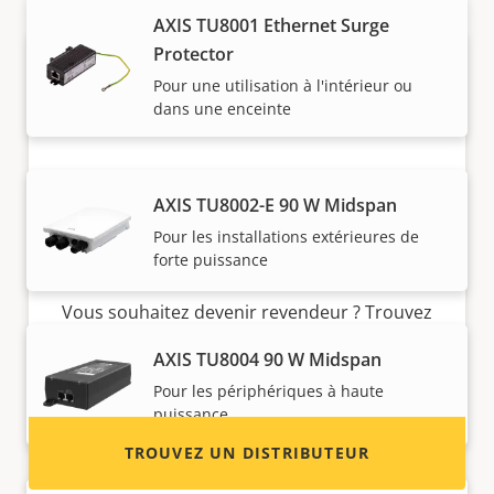
AXIS TU8001 Ethernet Surge
Protector
Pour une utilisation à l'intérieur ou
dans une enceinte
AXIS TU8002-E 90 W Midspan
Vous voulez vendre des produits
Pour les installations extérieures de
forte puissance
Axis ?
Vous souhaitez devenir revendeur ? Trouvez
les coordonnées des distributeurs de produits
AXIS TU8004 90 W Midspan
et de systèmes Axis.
Pour les périphériques à haute
puissance
TROUVEZ UN DISTRIBUTEUR