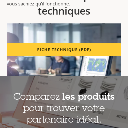
vous sachiez qu’il fonctionne.
techniques
Pour les spécifications techniques, veuillez
télécharger la fiche technique ci-dessous.
FICHE TECHNIQUE (PDF)
Comparez
les produits
pour trouver votre
partenaire idéal.
Le modèle AXIS C1410 Mk II se branche sur un réseau