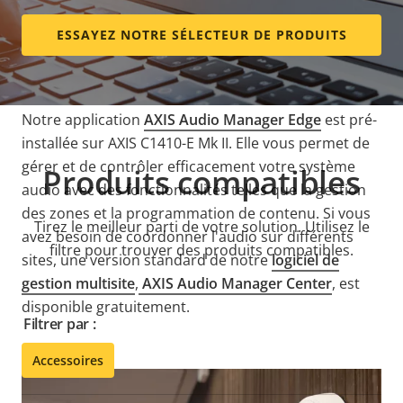
IP standard, ce qui rend inutile l’utilisation de câbles
audio spéciaux. Basé sur des normes ouvertes, il est
ESSAYEZ NOTRE SÉLECTEUR DE PRODUITS
facile à intégrer à un
logiciel de
gestion vidéo
(
VMS
),
à la téléphonie Voix sur IP (
VoIP
) (à l’aide de
SIP
) et
aux outils d’analyse d’Axis et de ses partenaires.
Notre application
AXIS Audio Manager Edge
est pré-
installée sur AXIS C1410-E Mk II. Elle vous permet de
gérer et de contrôler efficacement votre système
Produits compatibles
audio avec des fonctionnalités telles que la gestion
des zones et la programmation de contenu. Si vous
Tirez le meilleur parti de votre solution. Utilisez le
avez besoin de coordonner l'audio sur différents
filtre pour trouver des produits compatibles.
sites, une version standard de notre
logiciel de
gestion multisite
,
AXIS Audio Manager Center
, est
disponible gratuitement.
Filtrer par :
Accessoires