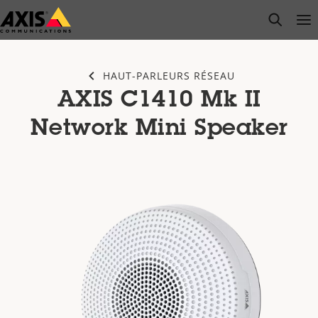
Passer
open s
Op
Clo
au
contenu
principal
HAUT-PARLEURS RÉSEAU
AXIS C1410 Mk II
Network Mini Speaker