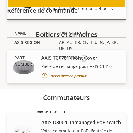
AXIS TU8011 4-port PoE Extender
Prolongateur PoE intérieur à 4 ports
Référence de commande
Boîtiers et armoires
AXIS C1410 Mk II
AR, AU, BR, CN, EU, IN, JP, KR,
UK, US
AXIS TC1701 Front Cover
02838-001
Pièce de rechange pour AXIS C1410
Inclus avec ce produit
Commutateurs
Télécharger
AXIS ​D8004 unmanaged PoE switch
Votre commutateur PoE d'entrée de