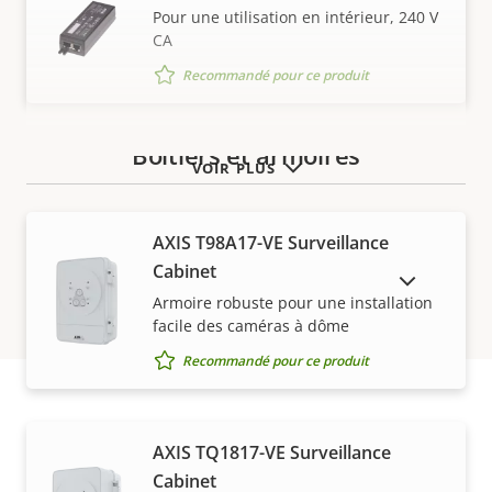
Pour une utilisation en intérieur, 240 V
CA
Recommandé pour ce produit
Boîtiers et armoires
VOIR PLUS
AXIS T98A17-VE Surveillance
Cabinet
AFFICHER LES PRODUITS ABANDONNÉS
Armoire robuste pour une installation
facile des caméras à dôme
Recommandé pour ce produit
Acheter
AXIS TQ1817-VE Surveillance
Cabinet