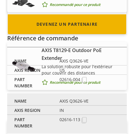
devenir un !
Recommandé pour ce produit
DEVENEZ UN PARTENAIRE
Câbles et connecteurs
Référence de commande
AXIS T8129-E Outdoor PoE
Extender
AXIS Q3626-VE
La solution robuste pour l'extérieur
US
pour couvrir des distances
02616-004
Recommandé pour ce produit
AXIS Q3626-VE
Microphones
IN
02616-113
AXIS T8355 Digital Microphone 3.5