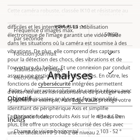
Cette caméra robuste, classée IK10 et résistante au
Description
Résolution vidéo max.
Valeur de
2688x1512
vandalisme est idéale pour les environnements
de la
la
VOIR PLUS
difficiles et les intempéries. La stabilisation
Fréquence d'images max.
propriété
propriété
50/60
électronique de l’image garantit une vidéo fluide
par seconde
dans les situations où la caméra est soumise à des
vibrations. De plus, elle comprend des capteurs
Oui
Fonction jour/nuit
pour la détection des chocs, des vibrations et de
l'ouverture du boîtier. Et une connexion par conduit
Stabilisation d'image
Analyses
Oui
assure une gestion flexible des câbles. En outre, les
électronique
fonctions de
cybersécurité
intégrées permettent
Faites évoluer votre solution de caméra réseau avec
d’éviter les accès non autorisés et de protéger votre
Objectif
de puissantes analyses et fonctionnalités.
système. Par exemple, Axis
Edge Vault
protège votre
identifiant de périphérique Axis et simplifie
l’autorisation des produits Axis sur le réseau. De
Description
Distance focale
Valeur de
4.3 - 8.6 mm
Inclus
plus, Elle offre un stockage sécurisé des clés avec
de la
la
Champ de vision horizontal
103 - 52 °
une certification FIPS 140-2 de niveau 2.
propriété
propriété