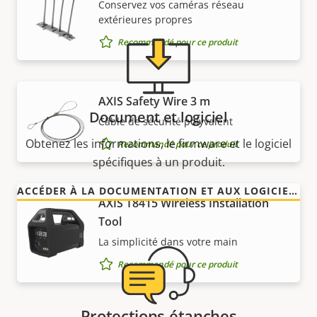
Conservez vos caméras réseau
extérieures propres
Recommandé pour ce produit
AXIS Safety Wire 3 m
Document et logiciel
Câble de sécurité polyvalent
Obtenez les informations, le firmware et le logiciel
Recommandé pour ce produit
spécifiques à un produit.
ACCÉDER À LA DOCUMENTATION ET AUX LOGICIELS
AXIS T8415 Wireless Installation
Tool
La simplicité dans votre main
Recommandé pour ce produit
Protections étanches