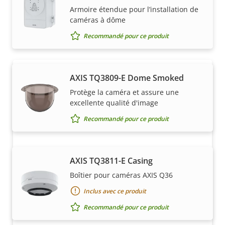
Les solutions Axis et les produits individuels sont
Armoire étendue pour l’installation de
vendus et installés de manière experte par nos
caméras à dôme
partenaires de confiance.
Recommandé pour ce produit
AXIS TQ3809-E Dome Smoked
Protège la caméra et assure une
excellente qualité d'image
Recommandé pour ce produit
Vous voulez acheter des produits
AXIS TQ3811-E Casing
Axis ?
Boîtier pour caméras AXIS Q36
Trouvez des revendeurs, des intégrateurs
Inclus avec ce produit
système et des installateurs de produits et de
Recommandé pour ce produit
systèmes Axis.