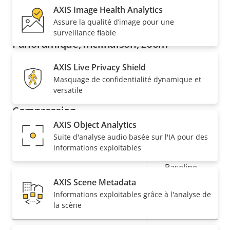
Champ de vision vertical
AXIS Image Health Analytics
56.2 - 29.6 °
Assure la qualité d’image pour une
surveillance fiable
Panoramique, inclinaison, zoom
AXIS Live Privacy Shield
Description
Valeur de
Oui
PTZ à distance
Masquage de confidentialité dynamique et
de la
la
versatile
propriété
propriété
Compression
AXIS Object Analytics
Suite d'analyse audio basée sur l'IA pour des
Description
Valeur de
Oui
Zipstream
informations exploitables
de la
la
propriété
propriété
Baseline,
H.264
High, Main
AXIS Scene Metadata
Informations exploitables grâce à l'analyse de
Oui
H.265
la scène