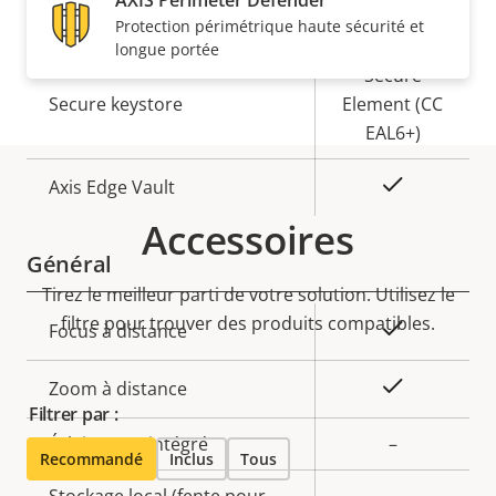
AXIS Perimeter Defender
propriété
propriété
Oui
Démarrage sécurisé
Protection périmétrique haute sécurité et
longue portée
Secure
Secure keystore
Element (CC
EAL6+)
Oui
Axis Edge Vault
Accessoires
Général
Tirez le meilleur parti de votre solution. Utilisez le
filtre pour trouver des produits compatibles.
Description
Valeur de
Oui
Focus à distance
de la
la
propriété
propriété
Oui
Zoom à distance
Filtrer par :
Éclairage IR intégré
–
Recommandé
Inclus
Tous