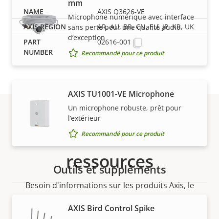
mm
AXIS Q3626-VE
Microphone numérique avec interface
AR, AU, BR, CN, EU, JP, KR, UK
sans perte pour une qualité audio
d’exception
02616-001
Recommandé pour ce produit
AXIS TU1001-VE Microphone
Un microphone robuste, prêt pour
l’extérieur
Assistance et
Recommandé pour ce produit
ressources
Outils et suppléments
Besoin d'informations sur les produits Axis, le
logiciel ou de l'aide d'un expert ?
AXIS Bird Control Spike