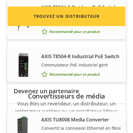
AXIS T8504-E Outdoor PoE Switch
Commutateur d’extérieur géré et prêt à
TROUVEZ UN DISTRIBUTEUR
l’emploi
Recommandé pour ce produit
AXIS T8504-R Industrial PoE Switch
Commutateur PoE industriel géré
Recommandé pour ce produit
Devenez un partenaire
Convertisseurs de média
Vous êtes un revendeur, un distributeur, un
intégrateur système ou un installateur ? Nous
avons des partenaires dans quasiment tous
AXIS TU8008 Media Converter
les pays du monde. Découvrez comment en
Convertit la connexion Ethernet en fibre