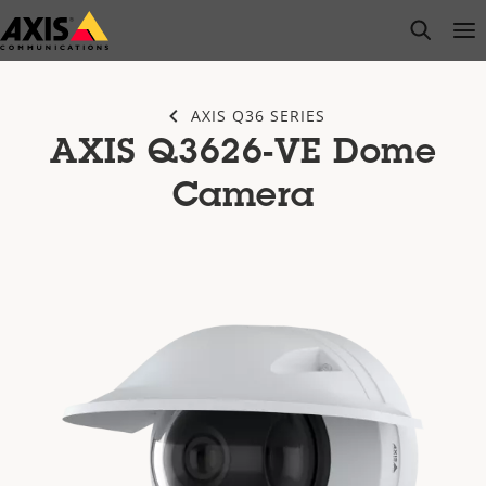
Passer
open s
Op
Clo
au
contenu
principal
AXIS Q36 SERIES
AXIS Q3626-VE Dome
Camera