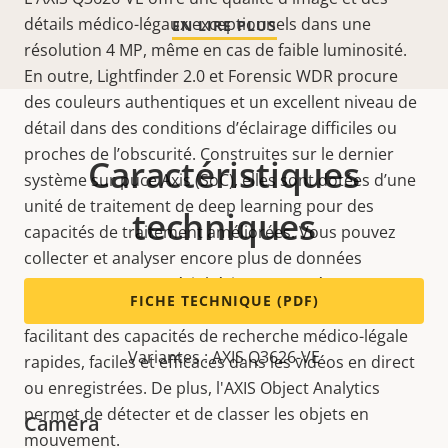
détails médico-légaux exceptionnels dans une
EN LIRE PLUS
résolution 4 MP, même en cas de faible luminosité.
En outre, Lightfinder 2.0 et Forensic WDR procure
des couleurs authentiques et un excellent niveau de
détail dans des conditions d’éclairage difficiles ou
proches de l’obscurité. Construites sur le dernier
Caractéristiques
système sur puce Axis (SoC), elles sont dotées d’une
unité de traitement de deep learning pour des
techniques
capacités de traitement améliorées. Vous pouvez
collecter et analyser encore plus de données
qu’auparavant, en périphérie. Ces caméras
FICHE TECHNIQUE (PDF)
fournissent également des
métadonnées
précieuses
facilitant des capacités de recherche médico-légale
Variantes : AXIS Q3626-VE
rapides, faciles et efficaces dans les vidéos en direct
ou enregistrées. De plus, l'AXIS Object Analytics
permet de détecter et de classer les objets en
Caméra
mouvement.