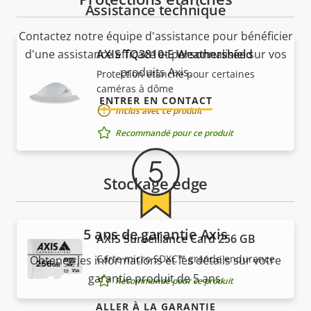
Assistance technique
Contactez notre équipe d'assistance pour bénéficier
d'une assistance efficace et personnalisée sur vos
AXIS TQ3810-E Weathershield
produits Axis.
Protection étanche pour certaines
caméras à dôme
ENTRER EN CONTACT
Inclus avec ce produit
Recommandé pour ce produit
Stockage edge
5 ans de garantie Axis
AXIS Surveillance Card 256 GB
Carte micro SDXC™ grande endurance
Obtenez les informations et les détails sur votre
garantie produit de 5 ans.
Recommandé pour ce produit
ALLER À LA GARANTIE