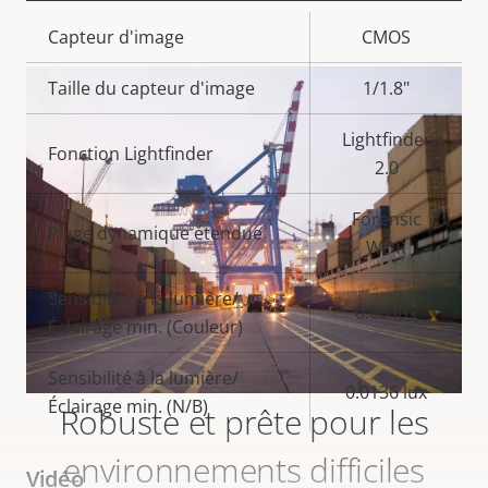
Description
Capteur d'image
Valeur de
CMOS
de la
la
Taille du capteur d'image
1/1.8"
propriété
propriété
Lightfinder
Fonction Lightfinder
2.0
Forensic
Plage dynamique étendue
WDR
Sensibilité à la lumière/
0.06 lux
Éclairage min. (Couleur)
Sensibilité à la lumière/
0.0136 lux
Éclairage min. (N/B)
Robuste et prête pour les
environnements difficiles
Vidéo