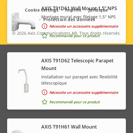
menu
AXIS T91D61 Wall Mount 1.5” NPS
Cookie settings
Imprint
Juridique
Montage mural avec filetage 1,5″ NPS
Protection des données
Nécessite un accessoire supplémentaire
© 2026
Axis Communications AB. Tous droits réservés.
Legal
Recommandé pour ce produit
menu
AXIS T91D62 Telescopic Parapet
Mount
Installation sur parapet avec flexibilité
télescopique
Nécessite un accessoire supplémentaire
Recommandé pour ce produit
AXIS T91H61 Wall Mount