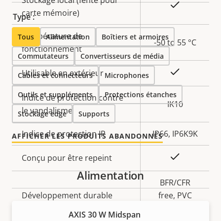
Stockage local (fente pour
Oui
carte mémoire)
Type :
Température de
Tous
Alimentation
Boîtiers et armoires
-50 to 55 °C
fonctionnement
Commutateurs
Convertisseurs de média
Oui
Utilisable en extérieur
Câbles et connecteurs
Microphones
Outils et suppléments
Protections étanches
Indice de protection contre
IK10
le vandalisme
Stockage edge
Supports
Indice de protection IP
IP66, IP6K9K
AFFICHER LES PRODUITS ABANDONNÉS
Oui
Conçu pour être repeint
Alimentation
BFR/CFR
Développement durable
free, PVC
free
AXIS 30 W Midspan