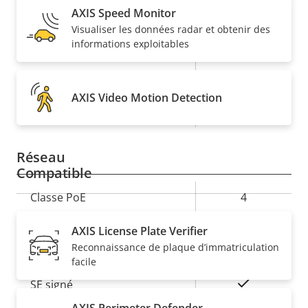
AV1
–
AXIS Speed Monitor
Visualiser les données radar et obtenir des
Audio
informations exploitables
Description
Valeur de
Oui
Prise en charge audio
de la
la
AXIS Video Motion Detection
propriété
Microphone intégré
propriété
–
Réseau
Compatible
Description
Classe PoE
Valeur de
4
de la
la
AXIS License Plate Verifier
propriété
propriété
Sécurité
Reconnaissance de plaque d’immatriculation
facile
Description
Valeur de
Oui
SE signé
de la
la