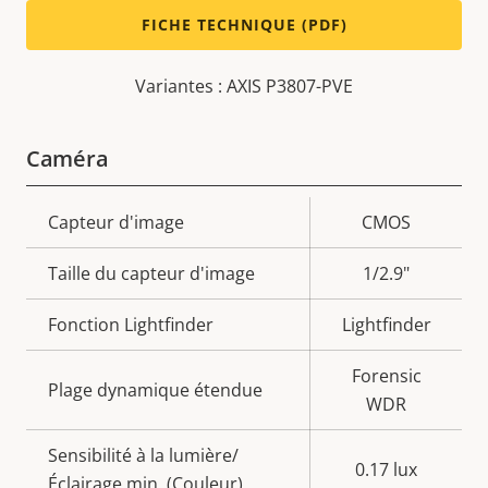
FICHE TECHNIQUE (PDF)
Variantes : AXIS P3807-PVE
Caméra
Description
Capteur d'image
Valeur de
CMOS
de la
la
Taille du capteur d'image
1/2.9"
propriété
propriété
Fonction Lightfinder
Lightfinder
Forensic
Plage dynamique étendue
WDR
Sensibilité à la lumière/
0.17 lux
Éclairage min. (Couleur)