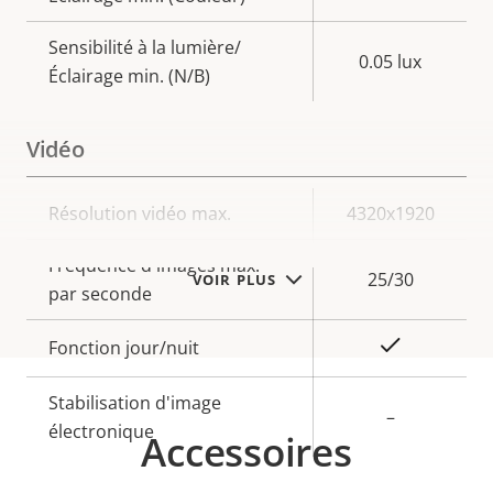
Sensibilité à la lumière/
0.05 lux
Éclairage min. (N/B)
Vidéo
Description
Résolution vidéo max.
Valeur de
4320x1920
de la
la
Fréquence d'images max.
propriété
propriété
25/30
VOIR PLUS
par seconde
Oui
Fonction jour/nuit
Stabilisation d'image
–
électronique
Accessoires