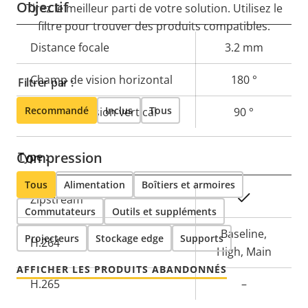
Objectif
Tirez le meilleur parti de votre solution. Utilisez le
filtre pour trouver des produits compatibles.
Description
Distance focale
Valeur de
3.2 mm
de la
la
Champ de vision horizontal
180 °
Filtrer par :
propriété
propriété
Recommandé
Inclus
Tous
Champ de vision vertical
90 °
Compression
Type :
Tous
Alimentation
Boîtiers et armoires
Description
Valeur de
Oui
Zipstream
Commutateurs
Outils et suppléments
de la
la
propriété
propriété
Baseline,
Projecteurs
Stockage edge
Supports
H.264
High, Main
AFFICHER LES PRODUITS ABANDONNÉS
H.265
–