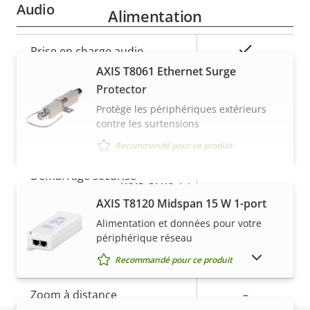
Audio
Alimentation
Description
Valeur de
Oui
Prise en charge audio
de la
la
AXIS T8061 Ethernet Surge
propriété
propriété
Protector
Sécurité
Protège les périphériques extérieurs
contre les surtensions
Description
Valeur de
Oui
SE signé
Recommandé pour ce produit
de la
la
propriété
Démarrage sécurisé
propriété
–
VOIR PLUS
AXIS T8120 Midspan 15 W 1-port
Général
Alimentation et données pour votre
périphérique réseau
AFFICHER LES PRODUITS ABANDONNÉS
Recommandé pour ce produit
Description
Focus à distance
Valeur de
–
de la
la
Zoom à distance
–
propriété
propriété