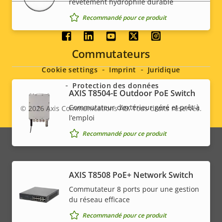
revêtement hydrophile durable
Recommandé pour ce produit
Social
Commutateurs
menu
Cookie settings
Imprint
Juridique
Protection des données
AXIS T8504-E Outdoor PoE Switch
Commutateur d’extérieur géré et prêt à
© 2026
Axis Communications AB. Tous droits réservés.
Legal
l’emploi
menu
Recommandé pour ce produit
AXIS T8508 PoE+ Network Switch
Commutateur 8 ports pour une gestion
du réseau efficace
Recommandé pour ce produit