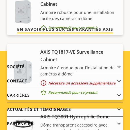
Cabinet
caractères, vous obtenez exactement ce que nous
Armoire robuste pour une installation
promettons.
facile des caméras à dôme
Recommandé pour ce produit
EN SAVOIR PLUS SUR LES GARANTIES AXIS
AXIS TQ1817-VE Surveillance
Cabinet
Footer
SOCIÉTÉ
Armoire étendue pour l’installation de
caméras à dôme
menu
CONTACT
Nécessite un accessoire supplémentaire
Recommandé pour ce produit
CARRIÈRES
ACTUALITÉS ET TÉMOIGNAGES
AXIS TQ3801 Hydrophilic Dome
PARTENAIRE
Dôme transparent accessoire avec