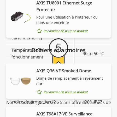
AXIS TU8001 Ethernet Surge
Éclairage IR intégré
–
Protector
Pour une utilisation à l'intérieur ou
Garantie
OptimizedIR
–
dans une enceinte
Stockage local (fente pour
Recommandé pour ce produit
Oui
carte mémoire)
Boîtiers et armoires
Température de
-30 to 50 °C
fonctionnement
Oui
Utilisable en extérieur
AXIS Q36-VE Smoked Dome
5 ans de garantie pour plus
Dôme de remplacement à revêtement
Indice de protection contre
dur
IK10
de tranquillité d'esprit
le vandalisme
Recommandé pour ce produit
Indice de protection IP
IP66, IP67
Notre nouvelle garantie de 5 ans offre des années de
propriété sans problème et permet de contrôler les
AXIS T98A17-VE Surveillance
Développement durable
PVC free
coûts. En outre, rien n'est caché dans les petits