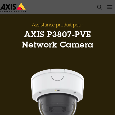
Passer
open s
Op
Clo
au
contenu
principal
Assistance produit pour
AXIS P3807-PVE
Network Camera