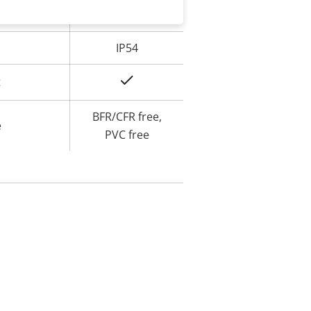
IK10
IP54
Oui
t
BFR/CFR free,
e
PVC free