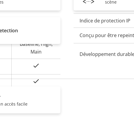
es
scène
vandalisme
Indice de protection IP
Oui
etection
Conçu pour être repein
Baseline, High,
Main
Développement durabl
Oui
On
r
n accès facile