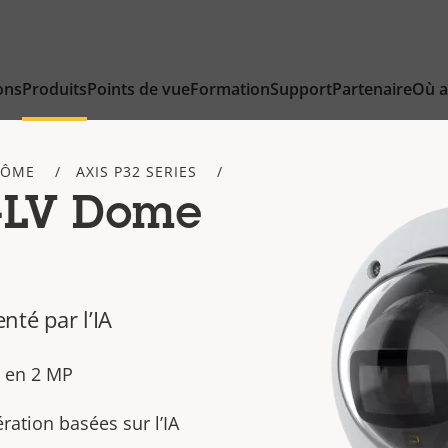
ons
Produits
Points de vue
Formation
Support
Partenaire
Où a
DÔME
AXIS P32 SERIES
-LV Dome
nté par l’IA
e en 2 MP
ration basées sur l’IA