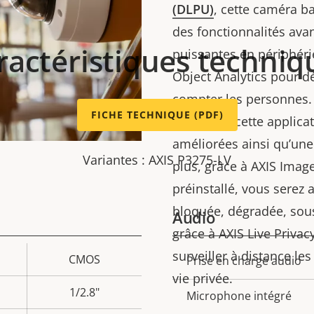
(DLPU)
, cette caméra ba
des fonctionnalités ava
ractéristiques techniq
puissantes en périphérie
Object Analytics pour dé
compter les personnes
FICHE TECHNIQUE (PDF)
ARTPEC 9, cette applica
améliorées ainsi qu’une
Variantes : AXIS P3275-LV
plus, grâce à AXIS Image
préinstallé, vous serez a
bloquée, dégradée, sous
Audio
grâce à AXIS Live Privacy 
surveiller à distance les
CMOS
Description
Prise en charge audio
Val
vie privée.
de la
de 
1/2.8"
Microphone intégré
propriété
propr