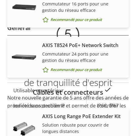
Garantie
Commutateur 16 ports pour une
Description
Valeur de
Oui
SE signé
gestion du réseau efficace
de la
la
Recommandé pour ce produit
propriété
propriété
Général
AXIS T8524 PoE+ Network Switch
Description
Stockage local (fente pour
Valeur de
Oui
de la
carte mémoire)
la
Commutateur 24 ports pour une
gestion du réseau efficace
propriété
propriété
5 ans de garantie pour plus
Température de
Recommandé pour ce produit
-30 to 55 °C
fonctionnement
de tranquillité d'esprit
Oui
Utilisable en extérieur
Câbles et connecteurs
Notre nouvelle garantie de 5 ans offre des années de
Indice de protection IP
IP66, IP67
propriété sans problème et permet de contrôler les
coûts. En outre, rien n'est caché dans les petits
AXIS Long Range PoE Extender Kit
caractères, vous obtenez exactement ce que nous
*Certaines caractéristiques techniques peuvent varier en
Solution robuste pour couvrir de
promettons.
fonction de l'option matérielle choisie.
longues distances