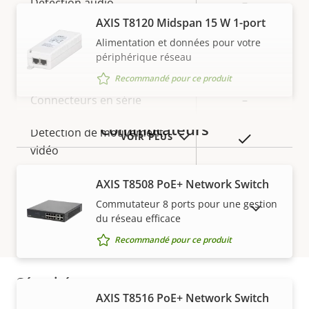
Description
Détection audio
Valeur de
–
de la
la
AXIS T8120 Midspan 15 W 1-port
Anti-sabotage actif
–
propriété
propriété
Alimentation et données pour votre
périphérique réseau
Entrées/sorties d'alarme
-
Recommandé pour ce produit
Connecteurs en série
–
Commutateurs
Détection de mouvement
VOIR PLUS
Oui
vidéo
AXIS T8508 PoE+ Network Switch
Réseau
Commutateur 8 ports pour une gestion
AFFICHER LES PRODUITS ABANDONNÉS
du réseau efficace
Description
Classe PoE
Valeur de
2
Recommandé pour ce produit
de la
la
propriété
propriété
Sécurité
AXIS T8516 PoE+ Network Switch