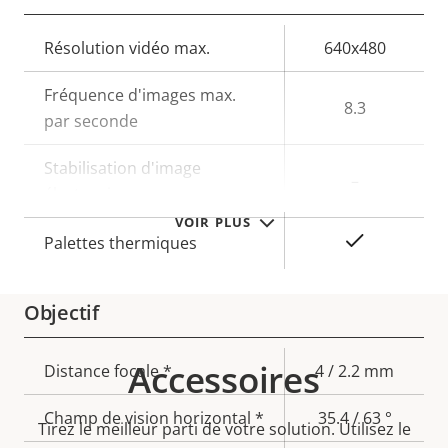
Description
Résolution vidéo max.
Valeur de
640x480
de la
la
Fréquence d'images max.
propriété
propriété
8.3
par seconde
Stabilisation d'image
–
électronique
VOIR PLUS
Oui
Palettes thermiques
Objectif
Accessoires
Description
Distance focale *
Valeur de
4 / 2.2 mm
de la
la
Champ de vision horizontal *
35.4 / 63 °
propriété
propriété
Tirez le meilleur parti de votre solution. Utilisez le