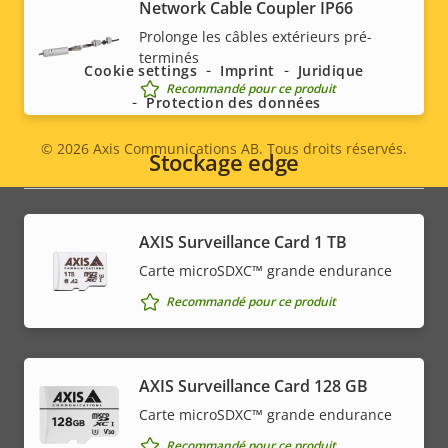
Social
Network Cable Coupler IP66
Prolonge les câbles extérieurs pré-
menu
terminés
Cookie settings
Imprint
Juridique
Recommandé pour ce produit
Protection des données
© 2026
Axis Communications AB. Tous droits réservés.
Legal
Stockage edge
menu
AXIS Surveillance Card 1 TB
Carte microSDXC™ grande endurance
Recommandé pour ce produit
AXIS Surveillance Card 128 GB
Carte microSDXC™ grande endurance
Recommandé pour ce produit