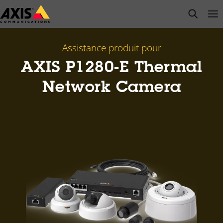
Passer
open s
Op
Clo
au
contenu
principal
Assistance produit pour
AXIS P1280-E Thermal
Network Camera