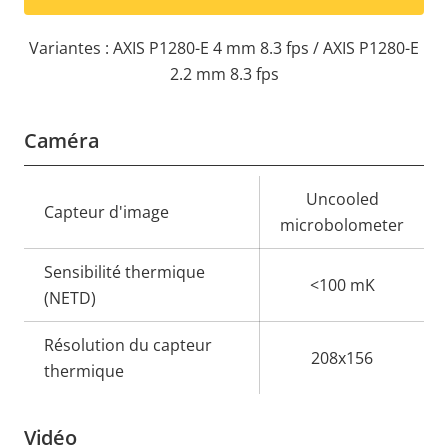
Variantes : AXIS P1280-E 4 mm 8.3 fps / AXIS P1280-E
2.2 mm 8.3 fps
Caméra
Description
Valeur de
Uncooled
Capteur d'image
de la
la
microbolometer
propriété
propriété
Sensibilité thermique
<100 mK
(NETD)
Résolution du capteur
208x156
thermique
Vidéo