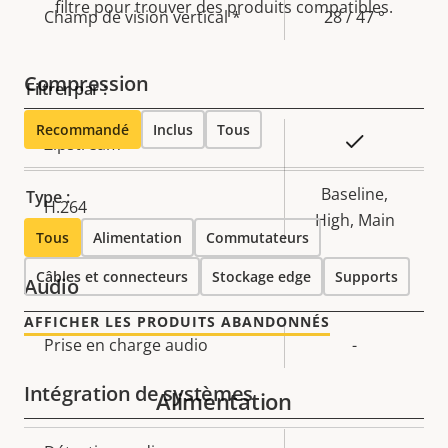
filtre pour trouver des produits compatibles.
Champ de vision vertical *
28 / 47 °
Compression
Filtrer par :
Recommandé
Inclus
Tous
Description
Valeur de
Oui
Zipstream
de la
la
propriété
propriété
Baseline,
Type :
H.264
High, Main
Tous
Alimentation
Commutateurs
Câbles et connecteurs
Stockage edge
Supports
Audio
AFFICHER LES PRODUITS ABANDONNÉS
Description
Prise en charge audio
Valeur de
-
de la
la
Intégration de systèmes
propriété
Alimentation
propriété