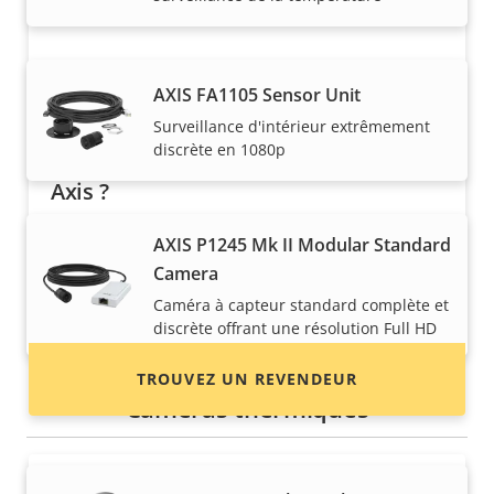
AXIS FA1105 Sensor Unit
Surveillance d'intérieur extrêmement
discrète en 1080p
Vous voulez acheter des produits
Axis ?
Trouvez des revendeurs, des intégrateurs
AXIS P1245 Mk II Modular Standard
système et des installateurs de produits et de
Camera
systèmes Axis.
Caméra à capteur standard complète et
discrète offrant une résolution Full HD
TROUVEZ UN REVENDEUR
Caméras thermiques