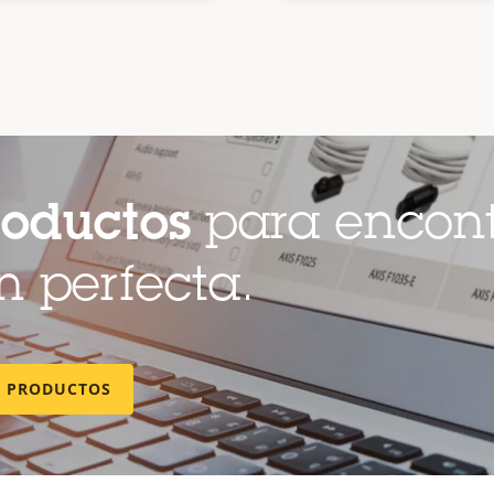
roductos
para encont
 perfecta.
E PRODUCTOS