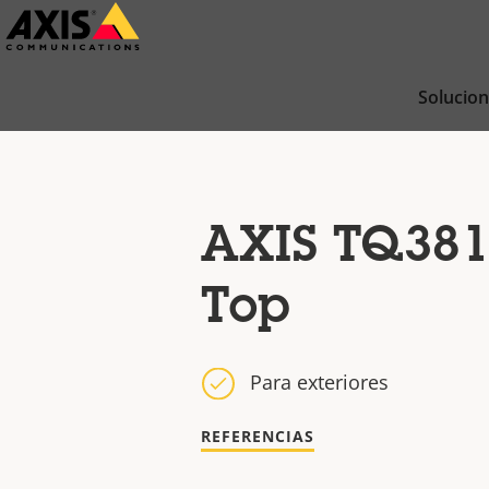
Saltar
al
contenido
Solucio
principal
AXIS TQ381
Top
Para exteriores
REFERENCIAS