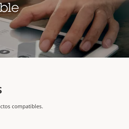
ble
s
uctos compatibles.