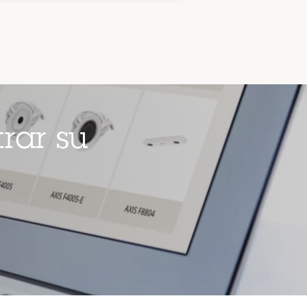
rar su