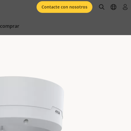
open searc
open l
ini
Contacte con nosotros
 comprar