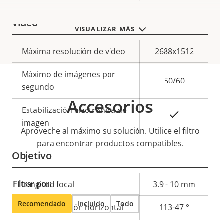
Vídeo
VISUALIZAR MÁS
Descripción
Máxima resolución de vídeo
Valor de
2688x1512
de
la
Máximo de imágenes por
propiedad
propiedad
50/60
segundo
Accesorios
Estabilización electrónica de
Sí
imagen
Aproveche al máximo su solución. Utilice el filtro
para encontrar productos compatibles.
Objetivo
Filtrar por:
Descripción
Longitud focal
Valor de
3.9 - 10 mm
de
la
Recomendado
Incluido
Todo
Campo de visión horizontal
113-47 °
propiedad
propiedad