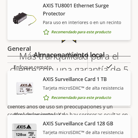
AXIS TU8001 Ethernet Surge
Secure
Protector
Secure keystore
Element (CC
Para uso en interiores o en un recinto
EAL6+)
Recomendado para este producto
General
Más tranquilidad para el
Almacenamiento local
Descripción
Valor de
Sí
cliente con una garantía de 5
Enfoque remoto
de
la
AXIS Surveillance Card 1 TB
años
propiedad
propiedad
Sí
Zoom remoto
Tarjeta microSDXC™ de alta resistencia
Recomendado para este producto
Sí
Nuestra nueva garantía de 5 años brinda a nuestros
Infrarrojos integrados
clientes años de uso sin preocupaciones y un
Almacenamiento local
control de los costes. Y no hay sorpresas ocultas en
Sí
(ranura para tarjeta de
la factura, lo que prometemos es exactamente lo
AXIS Surveillance Card 128 GB
memoria)
que recibe.
Tarjeta microSDXC™ de alta resistencia