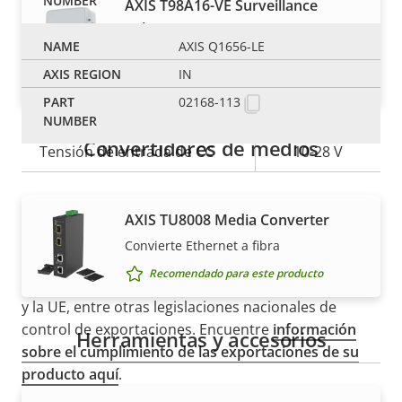
AXIS T98A16-VE Surveillance
Alimentación
Cabinet
AXIS Q1656-LE
Armario resistente para cámaras caja
Descripción
Potencia (máxima)
Valor de
25.5 W
IN
Recomendado para este producto
de
la
02168-113
Alimentación (media)
11.2 W
propiedad
propiedad
Convertidores de medios
Tensión de entrada de CC
10-28 V
AXIS TU8008 Media Converter
NOTA
Convierte Ethernet a fibra
Los productos de Axis pueden estar sujetos a las
Recomendado para este producto
regulaciones de control de exportaciones de EE. UU.
y la UE, entre otras legislaciones nacionales de
control de exportaciones. Encuentre
información
Herramientas y accesorios
sobre el cumplimiento de las exportaciones de su
producto aquí
.