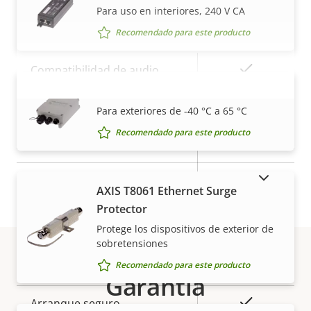
Para uso en interiores, 240 V CA
Audio
Recomendado para este producto
Descripción
Valor de
Sí
Compatibilidad de audio
de
la
AXIS 30 W Outdoor Midspan
Red
propiedad
propiedad
VISUALIZAR MÁS
Para exteriores de -40 °C a 65 °C
Recomendado para este producto
Descripción
Clase de PoE
Valor de
4
de
la
MOSTRAR PRODUCTOS DESCATALOGADOS
Inalámbrico
–
propiedad
propiedad
AXIS T8061 Ethernet Surge
Protector
Seguridad
Protege los dispositivos de exterior de
sobretensiones
Descripción
Valor de
Sí
Recomendado para este producto
Sistema operativo firmado
Garantía
de
la
propiedad
propiedad
Sí
Arranque seguro