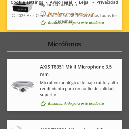
Cookie settings
Aviso legal
Legal
Privacidad
vigilancia nocturna
Se incluye en este producto
© 2026
Axis Communications AB. Reservados todos los
derechos.
Legal
Recomendado para este producto
menu
Micrófonos
AXIS T8351 Mk II Microphone 3.5
mm
Micrófono analógico de bajo ruido y alto
rendimiento para un audio de calidad
superior
Recomendado para este producto