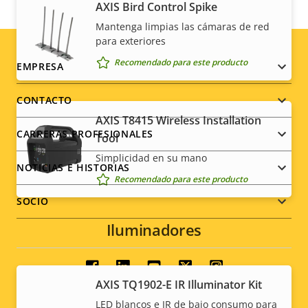
AXIS Bird Control Spike
Mantenga limpias las cámaras de red
para exteriores
Recomendado para este producto
Footer
EMPRESA
menu
CONTACTO
AXIS T8415 Wireless Installation
CARRERAS PROFESIONALES
Tool
Simplicidad en su mano
NOTICIAS E HISTORIAS
Recomendado para este producto
SOCIO
Iluminadores
Social
AXIS TQ1902-E IR Illuminator Kit
menu
LED blancos e IR de bajo consumo para