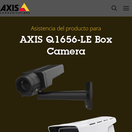
Saltar
open s
Op
Clo
al
contenido
principal
Asistencia del producto para
AXIS Q1656-LE Box
Camera