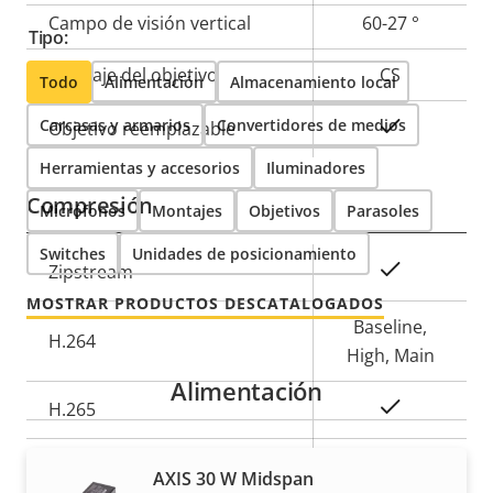
Campo de visión vertical
60-27 °
Tipo:
Montaje del objetivo
CS
Todo
Alimentación
Almacenamiento local
Carcasas y armarios
Convertidores de medios
Sí
Objetivo reemplazable
Herramientas y accesorios
Iluminadores
Compresión
Micrófonos
Montajes
Objetivos
Parasoles
Switches
Unidades de posicionamiento
Descripción
Valor de
Sí
Zipstream
de
la
MOSTRAR PRODUCTOS DESCATALOGADOS
propiedad
propiedad
Baseline,
H.264
High, Main
Alimentación
Sí
H.265
AV1
–
AXIS 30 W Midspan