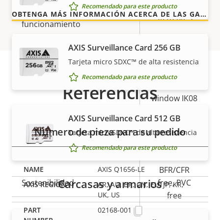
Recomendado para este producto
Temperatura de
OBTENGA MÁS INFORMACIÓN ACERCA DE LAS GARANTÍAS DE AXIS
-40 to 60 °C
funcionamiento
Sí
AXIS Surveillance Card 256 GB
Preparada para exterior
Tarjeta micro SDXC™ de alta resistencia
IK10 Except
Recomendado para este producto
Clasificación de vandalismo
for front
Referencias
window IK08
AXIS Surveillance Card 512 GB
Clasificación IP
IP66, IP67
Número de pieza para su pedido
Tarjeta microSDXC™ de alta resistencia
Sí
Diseñado para repintar
Recomendado para este producto
BFR/CFR
AXIS Q1656-LE
Carcasas y armarios
Sostenibilidad
free, PVC
AR, AU, BR, CN, EU, JP, KR,
free
UK, US
02168-001