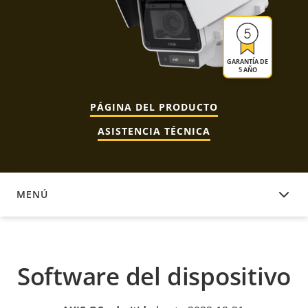
GARANTÍA DE
5 AÑO
PÁGINA DEL PRODUCTO
ASISTENCIA TÉCNICA
MENÚ
SOFTWARE DEL DISPOSITIVO
Software del dispositivo