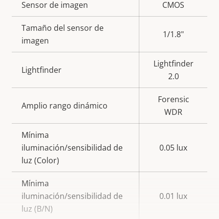
Descripción
Sensor de imagen
Valor de
CMOS
de
la
Tamaño del sensor de
propiedad
propiedad
1/1.8"
imagen
Lightfinder
Lightfinder
2.0
Forensic
Amplio rango dinámico
WDR
Mínima
iluminación/sensibilidad de
0.05 lux
luz (Color)
Mínima
iluminación/sensibilidad de
0.01 lux
luz (B/N)