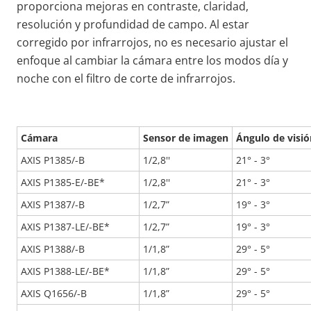
proporciona mejoras en contraste, claridad,
resolución y profundidad de campo. Al estar
corregido por infrarrojos, no es necesario ajustar el
enfoque al cambiar la cámara entre los modos día y
noche con el filtro de corte de infrarrojos.
Cámara
Sensor de imagen
Ángulo de visió
AXIS P1385/-B
1/2,8''
21° - 3°
AXIS P1385-E/-BE*
1/2,8''
21° - 3°
AXIS P1387/-B
1/2,7”
19° - 3°
AXIS P1387-LE/-BE*
1/2,7”
19° - 3°
AXIS P1388/-B
1/1,8”
29° - 5°
AXIS P1388-LE/-BE*
1/1,8”
29° - 5°
AXIS Q1656/-B
1/1,8”
29° - 5°