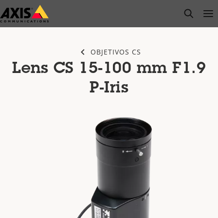
Saltar
open s
Op
Clo
al
contenido
principal
OBJETIVOS CS
Lens CS 15-100 mm F1.9
P-Iris