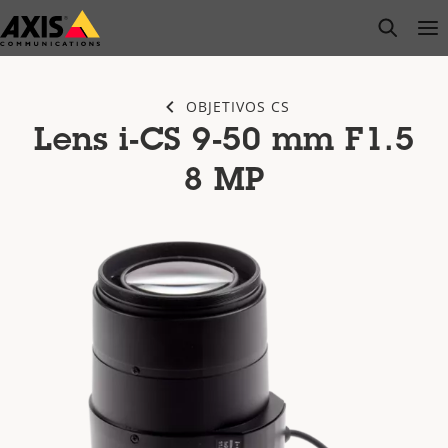
Saltar
open s
Op
Clo
al
contenido
principal
OBJETIVOS CS
Lens i-CS 9-50 mm F1.5
8 MP