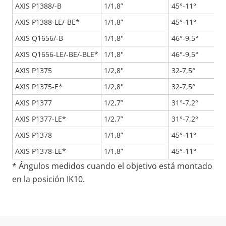
AXIS P1388/-B
1/1,8”
45°-11°
AXIS P1388-LE/-BE*
1/1,8”
45°-11°
AXIS Q1656/-B
1/1,8''
46°-9,5°
AXIS Q1656-LE/-BE/-BLE*
1/1,8''
46°-9,5°
AXIS P1375
1/2,8''
32-7,5°
AXIS P1375-E*
1/2,8''
32-7,5°
AXIS P1377
1/2,7”
31°-7,2°
AXIS P1377-LE*
1/2,7”
31°-7,2°
AXIS P1378
1/1,8”
45°-11°
AXIS P1378-LE*
1/1,8”
45°-11°
* Ángulos medidos cuando el objetivo está montado
en la posición IK10.