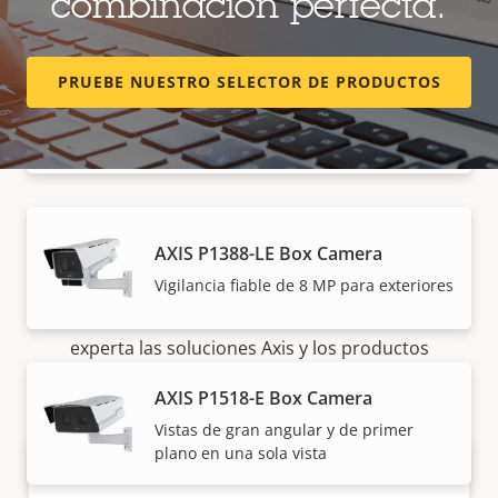
combinación perfecta.
PRUEBE NUESTRO SELECTOR DE PRODUCTOS
AXIS P1388-BE Box Camera
Vigilancia exterior de 8 MP - estructura
desnuda
Cómo comprar
AXIS P1388-LE Box Camera
Vigilancia fiable de 8 MP para exteriores
Nuestros socios fiables venden e instalan de forma
experta las soluciones Axis y los productos
individuales.
AXIS P1518-E Box Camera
Vistas de gran angular y de primer
plano en una sola vista