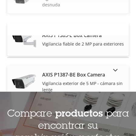
desnuda
AXIS P1385-E Box Camera
VISUALIZAR MÁS
Vigilancia fiable de 2 MP para exteriores
MOSTRAR PRODUCTOS DESCATALOGADOS
AXIS P1387-BE Box Camera
Vigilancia exterior de 5 MP - cámara sin
lente
Compare
productos
para
AXIS P1387-LE Box Camera
encontrar su
Vigilancia fiable de 5 MP para exteriores