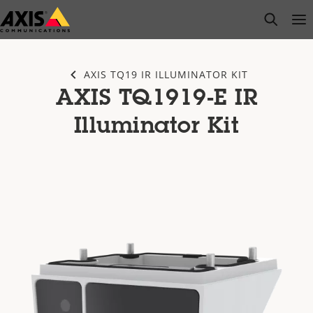
Saltar
open s
Op
Clo
al
contenido
principal
AXIS TQ19 IR ILLUMINATOR KIT
AXIS TQ1919-E IR
Illuminator Kit