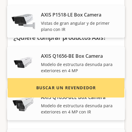
AXIS P1518-LE Box Camera
Vistas de gran angular y de primer
plano con IR
¿Quiere comprar productos Axis?
Localice revendedores, integradores de
AXIS Q1656-BE Box Camera
sistemas e instaladores de productos y
Modelo de estructura desnuda para
sistemas de Axis.
exteriores en 4 MP
BUSCAR UN REVENDEDOR
AXIS Q1656-BLE Box Camera
Modelo de estructura desnuda para
exteriores en 4 MP con IR