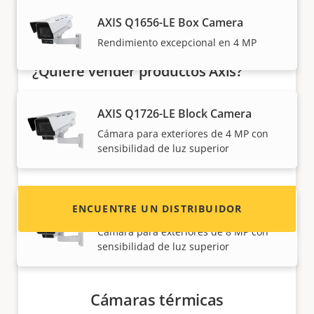
AXIS Q1656-LE Box Camera
Rendimiento excepcional en 4 MP
¿Quiere vender productos Axis?
¿Está interesado en convertirse en
AXIS Q1726-LE Block Camera
revendedor? Encuentre información de
Cámara para exteriores de 4 MP con
contacto de distribuidores de productos y
sensibilidad de luz superior
sistemas Axis.
ENCUENTRE UN DISTRIBUIDOR
AXIS Q1728-LE Block Camera
Cámara para exteriores de 8 MP con
sensibilidad de luz superior
Cámaras térmicas