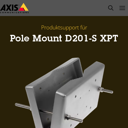
Zum
open s
Op
Clo
Hauptinhalt
springen
Produktsupport für
Pole Mount D201-S XPT