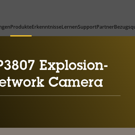
ngen
Produkte
Erkenntnisse
Lernen
Support
Partner
Bezugsqu
3807 Explosion-
Network Camera