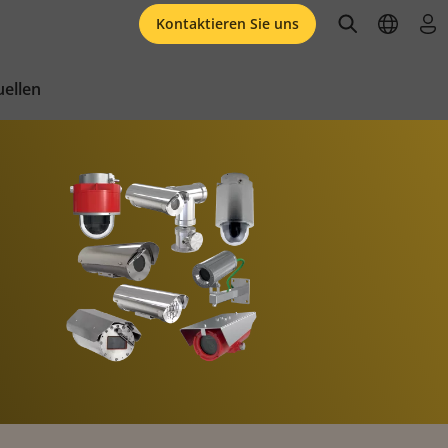
open searc
open l
an
Kontaktieren Sie uns
ellen