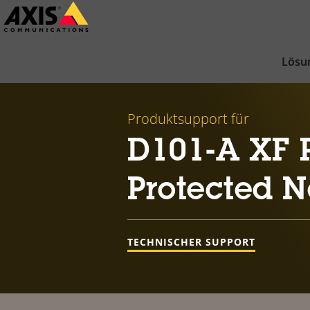
Zum
Hauptinhalt
springen
Lösu
Produktsupport für
D101-A XF P
Protected 
TECHNISCHER SUPPORT