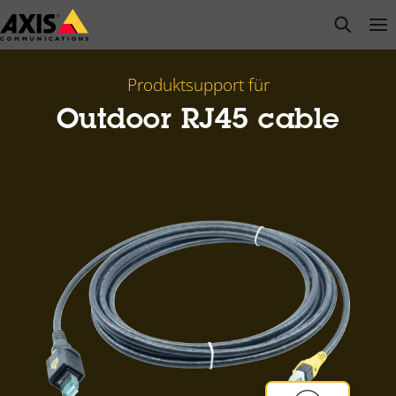
Zum
open s
Op
Clo
Hauptinhalt
springen
Produktsupport für
Outdoor RJ45 cable