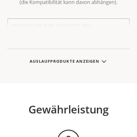
(die Kompatibilität kann davon abhängen).
Select
a
product
variant:
AUSLAUFPRODUKTE ANZEIGEN
Gewährleistung