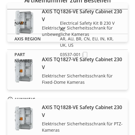
Artikelnummer zum Bestellen
AXIS TQ1826-VE Safety Cabinet 230
V
Electrical Safety Kit B 230 V
Elektrischer Sicherheitsschrank für
AC
unbewegliche Kameras
AR, AU, BR, CN, EU, IN, KR,
UK, US
03537-001
AXIS TQ1827-VE Safety Cabinet 230
V
Elektrischer Sicherheitsschrank für
Fixed-Dome Kameras
HINWEIS
AXIS TQ1828-VE Safety Cabinet 230
Axis Produkte unterliegen möglicherweise den
V
Exportkontrollbestimmungen der USA und der EU
sowie anderer nationaler Exportkontrollgesetze.
Elektrischer Sicherheitsschrank für PTZ-
Kameras
Finden Sie hier
Compliance-Informationen zum