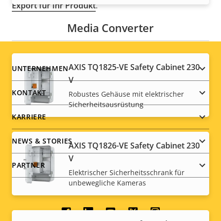
Export für Ihr Produkt
.
Media Converter
AXIS TQ1825-VE Safety Cabinet 230
Footer
UNTERNEHMEN
V
menu
KONTAKT
Robustes Gehäuse mit elektrischer
Sicherheitsausrüstung
KARRIERE
NEWS & STORIES
AXIS TQ1826-VE Safety Cabinet 230
V
PARTNER
Elektrischer Sicherheitsschrank für
unbewegliche Kameras
Social