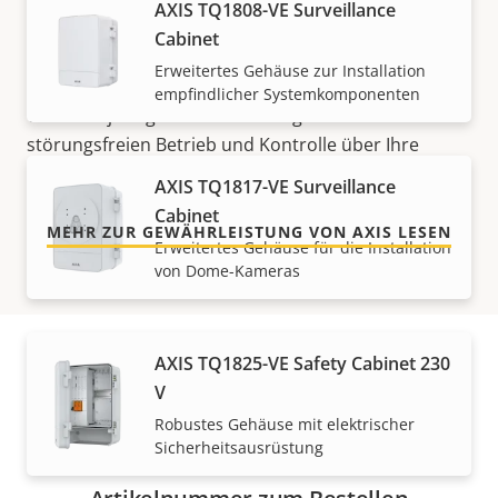
AXIS TQ1808-VE Surveillance
Cabinet
Für ein sicheres Gefühl
Erweitertes Gehäuse zur Installation
empfindlicher Systemkomponenten
Unsere 3-jährige Gewährleistung bietet
störungsfreien Betrieb und Kontrolle über Ihre
Kosten.
AXIS TQ1817-VE Surveillance
Cabinet
MEHR ZUR GEWÄHRLEISTUNG VON AXIS LESEN
Erweitertes Gehäuse für die Installation
von Dome-Kameras
AXIS TQ1825-VE Safety Cabinet 230
V
Artikelnummern
Robustes Gehäuse mit elektrischer
Sicherheitsausrüstung