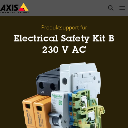
Zum
open s
Op
Clo
Hauptinhalt
springen
Produktsupport für
Electrical Safety Kit B
230 V AC