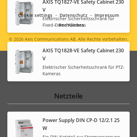
AXIS TQ1827-VE Safety Cabinet 230
menu
V
Cookie settings
Datenschutz
Impressum
Elektrischer Sicherheitsschrank für
Fixed-Dome Kameras
Rechtliches
© 2026
Axis Communications AB. Alle Rechte vorbehalten.
Legal
AXIS TQ1828-VE Safety Cabinet 230
menu
V
Elektrischer Sicherheitsschrank für PTZ-
Kameras
Netzteile
Power Supply DIN CP-D 12/2.1 25
W
Ein DIN-Netzteil zur Stromversorgung